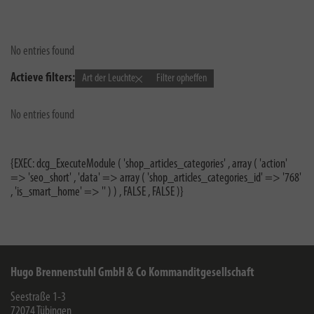
No entries found
Actieve filters:
Art der Leuchte
Filter opheffen
No entries found
{EXEC: dcg_ExecuteModule ( 'shop_articles_categories' , array ( 'action'
=> 'seo_short' , 'data' => array ( 'shop_articles_categories_id' => '768'
, 'is_smart_home' => '' ) ) , FALSE , FALSE )}
Hugo Brennenstuhl GmbH & Co Kommanditgesellschaft
Seestraße 1-3
72074
Tübingen