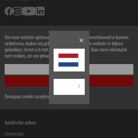
Facebook
Instagram
Youtube
Linkedin
Informatie
Om onze website optimaal voor u in te richten en voortdurend te kunnen
Contact voor eindgebruikers
verbeteren, maken wij gebruik van cookies. Door de website te blijven
gebruiken, stemt u in met het gebruik van cookies. Voor meer informatie
Service
over cookies, zie ons privacybeleid.
Onderneming
Configureer
Accepteer alle
Winkeliers en bedrijven
/
B2B-Portal
Doorgaan zonder accepteren
Contact for companies
Juridische zaken
Impressum