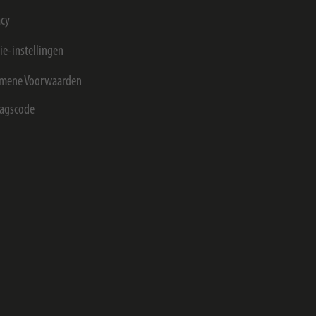
acy
ie-instellingen
mene Voorwaarden
agscode