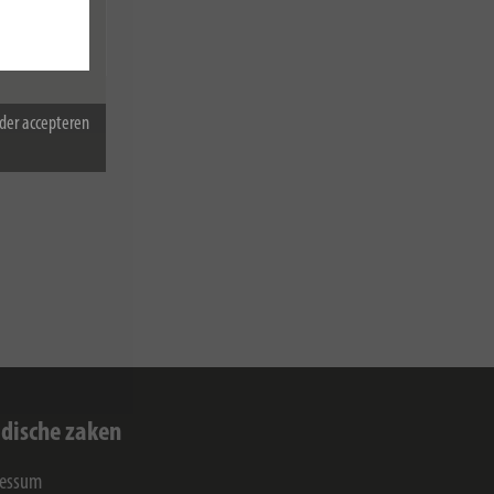
der accepteren
rden van mijn
idische zaken
ressum