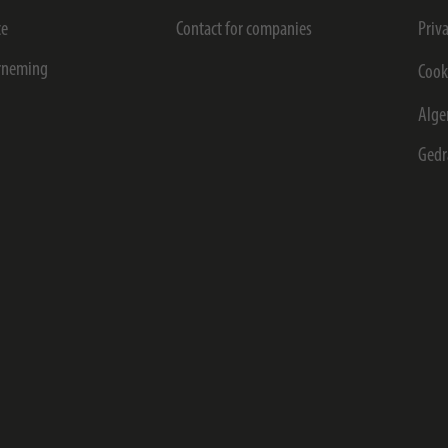
ce
Contact for companies
Priv
rneming
Cook
Alge
Gedr