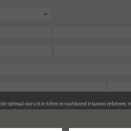
ite optimaal voor u in te richten en voortdurend te kunnen verbeteren, 
ookies. Door de website te blijven gebruiken, stemt u in met het gebruik 
ormatie over cookies, zie ons privacybeleid.