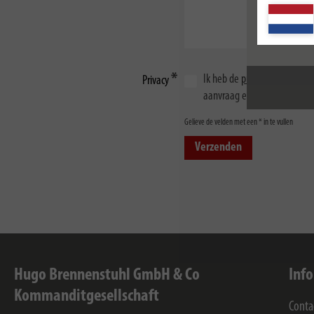
Ik heb de
privacyverklaring
g
Privacy
aanvraag elektronisch word
Gelieve de velden met een * in te vullen
Hugo Brennenstuhl GmbH & Co
Inf
Kommanditgesellschaft
Conta