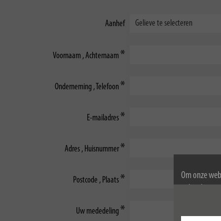
Aanhef
Voornaam , Achternaam
Onderneming , Telefoon
E-mailadres
Adres , Huisnummer
Om onze webs
Postcode , Plaats
gebruik van c
Voor meer inf
Uw mededeling