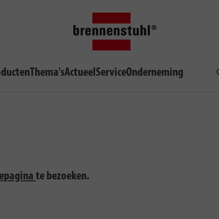
oducten
Thema's
Actueel
Service
Onderneming
cepagina
te bezoeken.