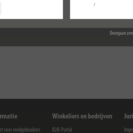
/
Configureer
Accepteer alle
Doorgaan zon
elezen. Ik ga ermee akkoord dat mijn informatie en gegevens voor het beantwoo
en verzameld en opgeslagen.
ormatie
Winkeliers en bedrijven
Jur
ct voor eindgebruikers
B2B-Portal
Imp