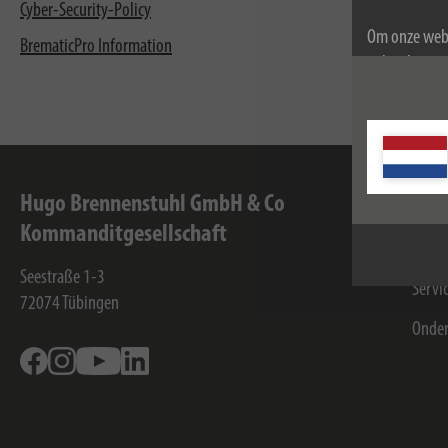
Cyber-Security-Policy
Om onze webs
BrematicPro Information
gebruik van c
Voor meer inf
Hugo Brennenstuhl GmbH & Co
Inf
Kommanditgesellschaft
Conta
Seestraße 1-3
Servi
72074
Tübingen
Onde
Facebook
Instagram
Youtube
Linkedin