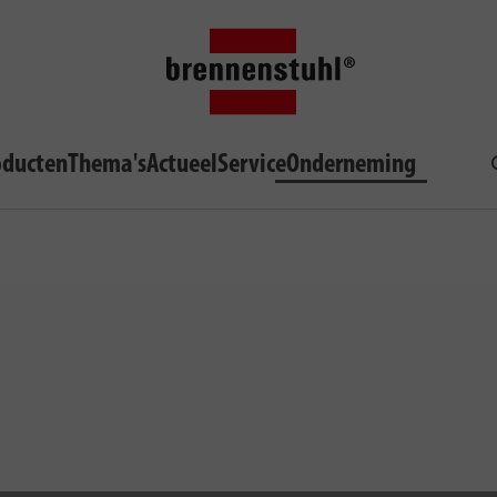
oducten
Thema's
Actueel
Service
Onderneming