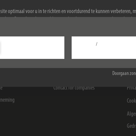
ite optimaal voor u in te richten en voortdurend te kunnen verbeteren, 
ookies. Door de website te blijven gebruiken, stemt u in met het gebruik 
ormatie over cookies, zie ons privacybeleid.
/
Configureer
Accepteer alle
ormatie
Winkeliers en bedrijven
Jur
Doorgaan zon
ct voor eindgebruikers
B2B-Portal
Imp
ce
Contact for companies
Priv
rneming
Cook
Alge
Gedr