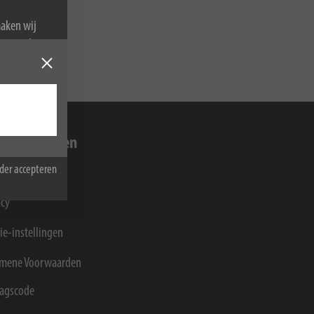
maken wij
van cookies.
idische zaken
der accepteren
ressum
acy
ie-instellingen
mene Voorwaarden
agscode