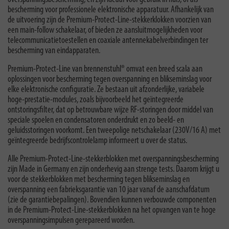
bescherming voor professionele elektronische apparatuur. Afhankelijk van
de uitvoering zijn de Premium-Protect-Line-stekkerklokken voorzien van
een main-follow schakelaar, of bieden ze aansluitmogelijkheden voor
telecommunicatietoestellen en coaxiale antennekabelverbindingen ter
bescherming van eindapparaten.
Premium-Protect-Line van brennenstuhl® omvat een breed scala aan
oplossingen voor bescherming tegen overspanning en blikseminslag voor
elke elektronische configuratie. Ze bestaan uit afzonderlijke, variabele
hoge-prestatie-modules, zoals bijvoorbeeld het geïntegreerde
ontstoringsfilter, dat op betrouwbare wijze RF-storingen door middel van
speciale spoelen en condensatoren onderdrukt en zo beeld- en
geluidsstoringen voorkomt. Een tweepolige netschakelaar (230V/16 A) met
geïntegreerde bedrijfscontrolelamp informeert u over de status.
Alle Premium-Protect-Line-stekkerblokken met overspanningsbescherming
zijn Made in Germany en zijn onderhevig aan strenge tests. Daarom krijgt u
voor de stekkerblokken met bescherming tegen blikseminslag en
overspanning een fabrieksgarantie van 10 jaar vanaf de aanschafdatum
(zie de garantiebepalingen). Bovendien kunnen verbouwde componenten
in de Premium-Protect-Line-stekkerblokken na het opvangen van te hoge
overspanningsimpulsen gerepareerd worden.