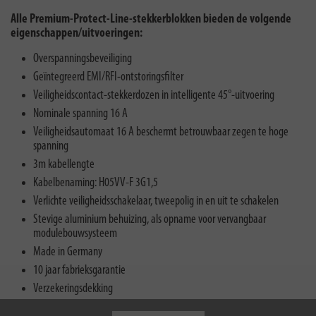
Alle Premium-Protect-Line-stekkerblokken bieden de volgende
eigenschappen/uitvoeringen:
Overspanningsbeveiliging
Geïntegreerd EMI/RFI-ontstoringsfilter
Veiligheidscontact-stekkerdozen in intelligente 45°-uitvoering
Nominale spanning 16 A
Veiligheidsautomaat 16 A beschermt betrouwbaar zegen te hoge
spanning
3m kabellengte
Kabelbenaming: H05VV-F 3G1,5
Verlichte veiligheidsschakelaar, tweepolig in en uit te schakelen
Stevige aluminium behuizing, als opname voor vervangbaar
modulebouwsysteem
Made in Germany
10 jaar fabrieksgarantie
Verzekeringsdekking