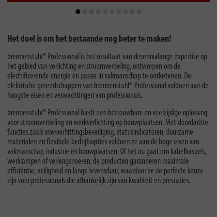
Het doel is om het bestaande nog beter te maken!
brennenstuhl® Professional is het resultaat van decennialange expertise op
het gebied van verlichting en stroomverdeling, ontworpen om de
electrificerende energie en passie in vakmanschap te ontketenen. De
elektrische gereedschappen van brennenstuhl® Professional voldoen aan de
hoogste eisen en verwachtingen van professionals.
brennenstuhl® Professional biedt een betrouwbare en veelzijdige oplossing
voor stroomverdeling en werkverlichting op bouwplaatsen. Met doordachte
functies zoals oververhittingsbeveiliging, statusindicatoren, duurzame
materialen en flexibele bedrijfsopties voldoen ze aan de hoge eisen van
vakmanschap, industrie en bouwplaatsen. Of het nu gaat om kabelhaspels,
werklampen of verlengsnoeren, de producten garanderen maximale
efficiëntie, veiligheid en lange levensduur, waardoor ze de perfecte keuze
zijn voor professionals die afhankelijk zijn van kwaliteit en prestaties.