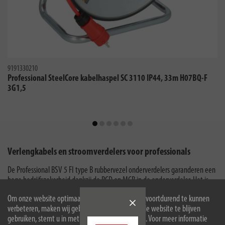
9191330210
Professional SteelCore kabelhaspel SC 3110 IP44, 33m H07BQ-F
3G1,5
Verlengkabels en stroomverdelers voor professionals
De Professional BSV 5 FI type B rubbervezel onderverdelers garanderen een
hoge bedrijfszekerheid dankzij de RCD en MCB in de onderverdeler. Het is
mogelijk om meerdere belastingen aan te sluiten op één
Om onze website optimaal voor u in te richten en voortdurend te kunnen
driefasig/vermogensstroomaansluitpunt met IEC 60309 insteeksystemen.
verbeteren, maken wij gebruik van cookies. Door de website te blijven
De verlengkabels zijn ook geschikt voor gebruik op bouwterreinen en
gebruiken, stemt u in met het gebruik van cookies. Voor meer informatie