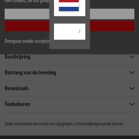
over cookies, zie ons privacybeleid.
Professional, Dewalt, Makita, Metabo CAS en Milwaukee - adapters
voor de andere merken afzonderlijk verkrijgbaar - Brennenstuhl maakt
Configureer
deel uit van AMPShare - Powered by Bosch Professional
Accepteer alle
/
Doorgaan zonder accepteren
Beschrijving
Omvang van de levering
Downloads
Toebehoren
Onder voorbehoud van technische wijzigingen, en/of afwijkingen van de kleuren