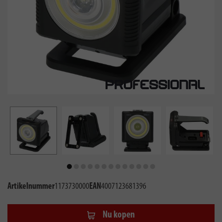
Artikelnummer
1173730000
EAN
4007123681396
Nu kopen