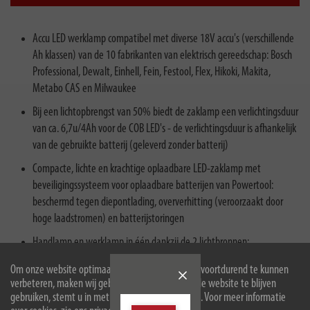
Accu LED werklamp compatibel met diverse 18V accu's (verschillende
Ah klassen) van de 10 fabrikanten van elektrisch gereedschap: Bosch
Professional, Dewalt, Einhell, Fein, Festool, Flex, Hikoki, Makita,
Metabo CAS en Milwaukee
Bij een lichtopbrengst van 50% biedt de zaklamp een verlichtingsduur
van ca. 6,7u/4Ah voor de COB LED's - de verlichtingsduur is afhankelijk
van de gebruikte batterij (geleverd zonder batterij)
Compacte, lichte en krachtige oplaadbare LED-zaklamp met
beveiligingssysteem voor oplaadbare batterijen van Powertool:
beschermd tegen diepontlading, oververhitting (veroorzaakt door
hoge laadstromen) en batterijstoringen
Handlamp en werklamp in één dankzij de 2 lichtbronnen:
Gefocusseerde SMD LED (1140lm) als perfecte spotlight, de COB LED
Om onze website optimaal voor u in te richten en voortdurend te kunnen
lichtring (2160lm) is geschikt als perfect omgevingslicht
verbeteren, maken wij gebruik van cookies. Door de website te blijven
gebruiken, stemt u in met het gebruik van cookies. Voor meer informatie
LED-handlamp incl. 4 Brennenstuhl interface-adapters voor Bosch