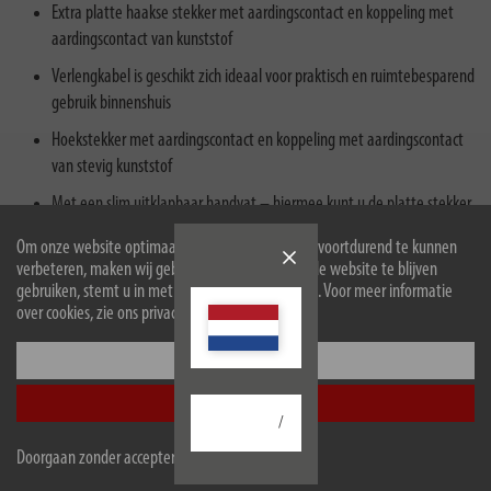
Extra platte haakse stekker met aardingscontact en koppeling met
aardingscontact van kunststof
Verlengkabel is geschikt zich ideaal voor praktisch en ruimtebesparend
gebruik binnenshuis
Hoekstekker met aardingscontact en koppeling met aardingscontact
van stevig kunststof
Met een slim uitklapbaar handvat – hiermee kunt u de platte stekker
moeiteloos uit het stopcontact halen
Om onze website optimaal voor u in te richten en voortdurend te kunnen
De verlengkabel heeft een lengte van 5 meter (H05VV-F 3G1,5) en
verbeteren, maken wij gebruik van cookies. Door de website te blijven
gebruiken, stemt u in met het gebruik van cookies. Voor meer informatie
biedt een verhoogde bescherming tegen aanraking
over cookies, zie ons privacybeleid.
Configureer
Beschrijving
Accepteer alle
/
Omvang van de levering
Doorgaan zonder accepteren