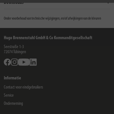
Downloads
Onder voorbehoud van technische wijzigingen, en/of afwijkingen van de kleuren
Hugo Brennenstuhl GmbH & Co Kommanditgesellschaft
Seestraße 1-3
72074
Tübingen
Facebook
Instagram
Youtube
Linkedin
Informatie
Contact voor eindgebruikers
Service
Onderneming