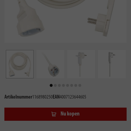
Artikelnummer
1168980250
EAN
4007123644605
Nu kopen