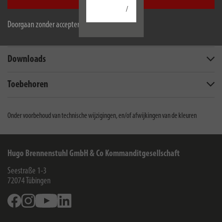
Accepteer alle
Beschrijving
/
Doorgaan zonder accepteren
Omvang van de levering
Downloads
Toebehoren
Onder voorbehoud van technische wijzigingen, en/of afwijkingen van de kleuren
Hugo Brennenstuhl GmbH & Co Kommanditgesellschaft
Seestraße 1-3
72074
Tübingen
Facebook
Instagram
Youtube
Linkedin