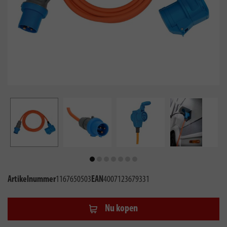
Artikelnummer
1167650503
EAN
4007123679331
Nu kopen