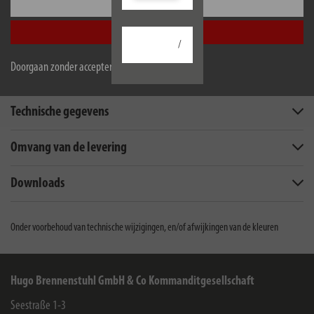
Configureer
Accepteer alle
/
Doorgaan zonder accepteren
Beschrijving
Technische gegevens
Omvang van de levering
Downloads
Onder voorbehoud van technische wijzigingen, en/of afwijkingen van de kleuren
Hugo Brennenstuhl GmbH & Co Kommanditgesellschaft
Seestraße 1-3