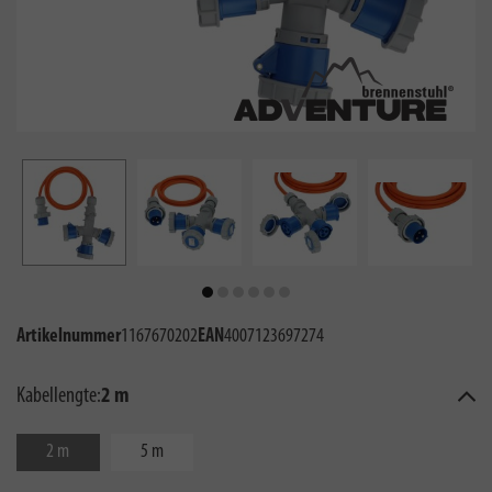
Artikelnummer
1167670202
EAN
4007123697274
Kabellengte:
2 m
2 m
5 m