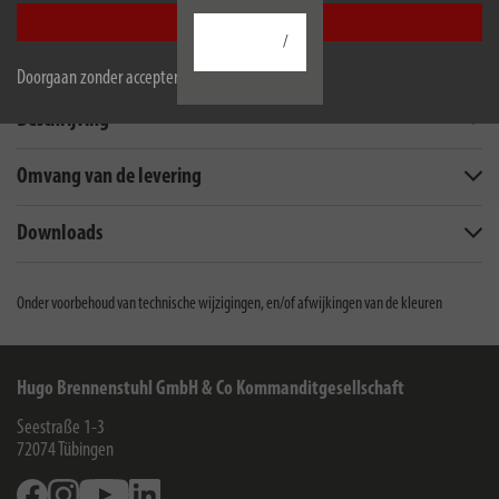
Accepteer alle
/
Doorgaan zonder accepteren
Beschrijving
Omvang van de levering
Downloads
Onder voorbehoud van technische wijzigingen, en/of afwijkingen van de kleuren
Hugo Brennenstuhl GmbH & Co Kommanditgesellschaft
Seestraße 1-3
72074
Tübingen
Facebook
Instagram
Youtube
Linkedin