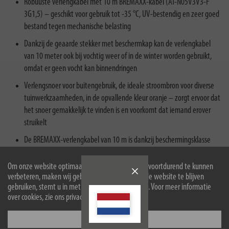
Robuuste verlengkabel met 10 m BREMAXX-kabel (AT-N05V3V3-F
3G1,5) – geschikt voor gebruik tot -35 °C, UV-bestendig en zeer goed
bestand tegen mechanische belasting
Dankzij de geaarde stekker met beschermkap kan de verlengkabel
van 10 meter ook bij vochtig weer of in de winter worden gebruikt,
omdat er geen vocht kan binnendringen
Verlengsnoer voor buitengebruik, de ideale stroombron voor diverse
tuinwerkzaamheden, in de opvallende kleur oranje – zorgt ervoor dat
het snoer gemakkelijk te vinden is en voorkomt dat iemand erover
struikelt
De BREMAXX-verlengkabel van 10 m is dankzij beschermingsklasse
IP44 uitstekend beschermd tegen vreemde voorwerpen en
opspattend water en kan daardoor onder alle weersomstandigheden
Om onze website optimaal voor u in te richten en voortdurend te kunnen
worden gebruikt
verbeteren, maken wij gebruik van cookies. Door de website te blijven
gebruiken, stemt u in met het gebruik van cookies. Voor meer informatie
De verlengkabel voor buiten van 10 m wordt dankzij de BREMAXX-
over cookies, zie ons privacybeleid.
kwaliteit niet hard of broos en is daardoor perfect geschikt voor
intensief gebruik
Configureer