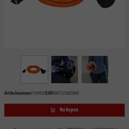
Artikelnummer
1169930
EAN
4007123683000
Nu kopen