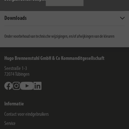
Omvang van de levering
Downloads
Onder voorbehoud van technische wijzigingen, en/of afwijkingen van de kleuren
Hugo Brennenstuhl GmbH & Co Kommanditgesellschaft
Seestraße 1-3
72074
Tübingen
Facebook
Instagram
Youtube
Linkedin
Informatie
Contact voor eindgebruikers
Service