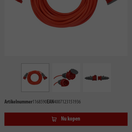
Artikelnummer
1168590
EAN
4007123151936
Nu kopen