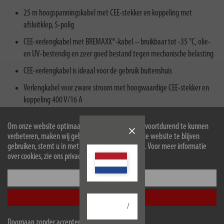
25 m hoogspanningskabel met CEE-stekker en koppeling met
afsluitklep, 5-polig
CEE-verlengkabel met BREMAXX®-kabel – bruikbaar tot -35 °C, olie-
en UV-bestendig en zeer goed bestand tegen mechanische belasting
CEE-verlengkabel is ideaal voor de gebruik buitenshuis
Verlengkabel voor zware stroom met hoogwaardige CEE-stekker en
koppeling 400 V/16 A
Leveringsomvang: 1 x BREMAXX® CEE-verlengkabel van 25 m met
Om onze website optimaal voor u in te richten en voortdurend te kunnen
beschermingsklasse IP44 (beschermd tegen vreemde voorwerpen en
verbeteren, maken wij gebruik van cookies. Door de website te blijven
spatwater) – in topkwaliteit van brennenstuhl®
gebruiken, stemt u in met het gebruik van cookies. Voor meer informatie
over cookies, zie ons privacybeleid.
Configureer
Accepteer alle
Beschrijving
/
Doorgaan zonder accepteren