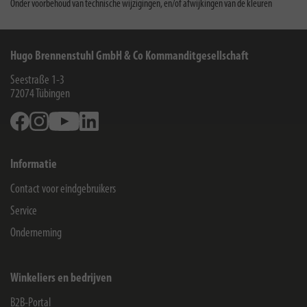
Onder voorbehoud van technische wijzigingen, en/of afwijkingen van de kleuren
Hugo Brennenstuhl GmbH & Co Kommanditgesellschaft
Seestraße 1-3
72074
Tübingen
Facebook
Instagram
Youtube
Linkedin
Informatie
Contact voor eindgebruikers
Service
Onderneming
Winkeliers en bedrijven
B2B-Portal