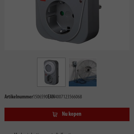
Artikelnummer
1506590
EAN
4007123566068
Nu kopen