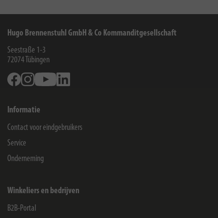
Hugo Brennenstuhl GmbH & Co Kommanditgesellschaft
Seestraße 1-3
72074
Tübingen
Facebook
Instagram
Youtube
Linkedin
Informatie
Contact voor eindgebruikers
Service
Onderneming
Winkeliers en bedrijven
B2B-Portal