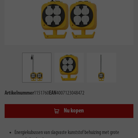
Artikelnummer
1151760
EAN
4007123048472
Nu kopen
Energiekubussen van slagvaste kunststof behuizing met grote