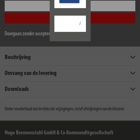
gevormde draaggreep voor handig transport wordt gekenmerkt door
Configureer
zijn veelzijdige toepassingsmogelijkheden in de buitenlucht of op
bouwterreinen
Accepteer alle
/
Doorgaan zonder accepteren
Beschrijving
Omvang van de levering
Downloads
Onder voorbehoud van technische wijzigingen, en/of afwijkingen van de kleuren
Hugo Brennenstuhl GmbH & Co Kommanditgesellschaft