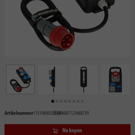
Artikelnummer
1151480020
EAN
4007123688739
Nu kopen