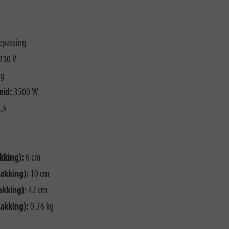
epassing
230 V
ng
eid:
3500 W
,5
kking):
6 cm
akking):
10 cm
akking):
42 cm
akking):
0,76 kg