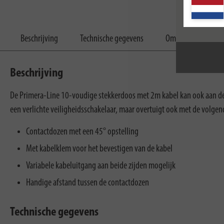
Beschrijving
Technische gegevens
Omvang van de lev
Beschrijving
De Primera-Line 10-voudige stekkerdoos met 2m kabel kan ook aan de
een verlichte veiligheidsschakelaar, maar overtuigt ook met de volgen
Contactdozen met een 45° opstelling
Met kabelklem voor het bevestigen van de kabel
Variabele kabeluitgang aan beide zijden mogelijk
Handige afstand tussen de contactdozen
Technische gegevens