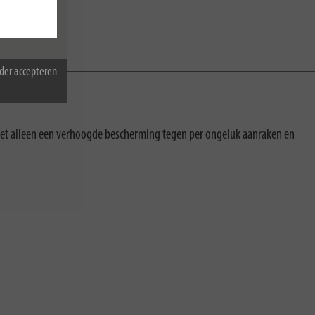
der accepteren
et alleen een verhoogde bescherming tegen per ongeluk aanraken en