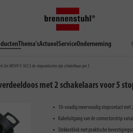
oducten
Thema's
Actueel
Service
Onderneming
rt 2m H05VV-F 3G1,5 de stopcontacten zijn schakelbaar per 5
verdeeldoos met 2 schakelaars voor 5 st
10-voudig meervoudig stopcontact met 2
Kabeluitgang van de connectorstrip varia
Stekkerblok met praktische bevestiging