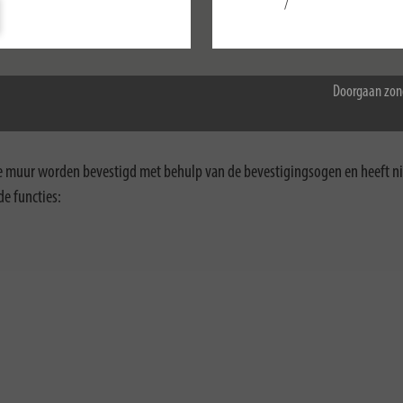
/
Configureer
Accepteer alle
ering
Downloads
Doorgaan zon
 muur worden bevestigd met behulp van de bevestigingsogen en heeft ni
de functies: