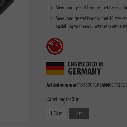
Meervoudige stekkerdoos met twee verlich
Meervoudige stekkerdoos met 10 stekkerd
opstelling voor een ruimtebesparende st
Artikelnummer
1153300120
EAN
40071232
Kabellengte:
2 m
1,50 m
2 m