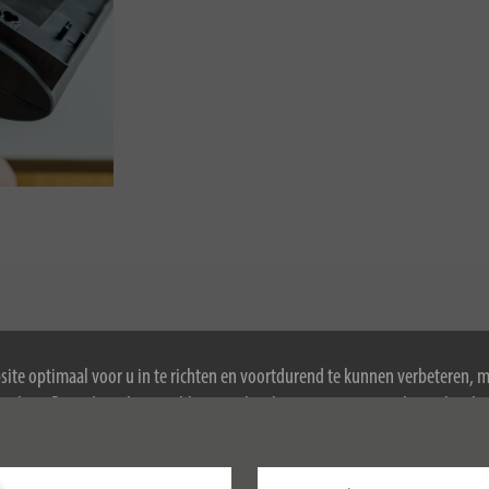
ite optimaal voor u in te richten en voortdurend te kunnen verbeteren, 
ookies. Door de website te blijven gebruiken, stemt u in met het gebruik 
ormatie over cookies, zie ons privacybeleid.