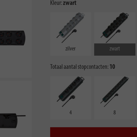
Kleur:
zwart
zilver
zwart
Totaal aantal stopcontacten:
10
4
8