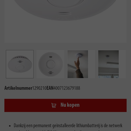
Artikelnummer
1290210
EAN
4007123679188
Nu kopen
Dankzij een permanent geïnstalleerde lithiumbatterij is de netwerk