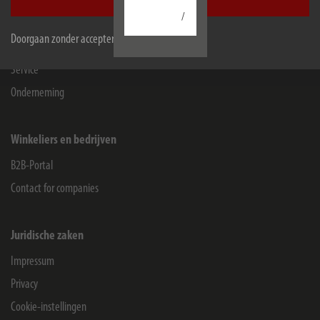
Accepteer alle
/
Informatie
Doorgaan zonder accepteren
Contact voor eindgebruikers
Service
Onderneming
Winkeliers en bedrijven
B2B-Portal
Contact for companies
Juridische zaken
Impressum
Privacy
Cookie-instellingen