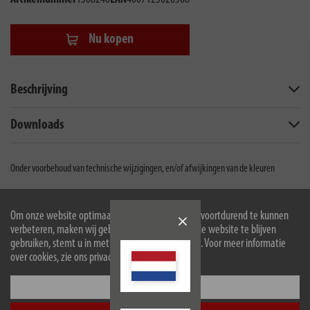
Nu kopen
Beschrijving
Downloads
Onder voorbehoud van technische wijzigingen, en/of afwijkingen van de kleuren
Om onze website optimaal voor u in te richten en voortdurend te kunnen
Hugo Brennenstuhl GmbH & Co Kommanditgesellschaft
verbeteren, maken wij gebruik van cookies. Door de website te blijven
gebruiken, stemt u in met het gebruik van cookies. Voor meer informatie
Seestraße 1-3
over cookies, zie ons privacybeleid.
72074
Tübingen
Facebook
Instagram
Youtube
Linkedin
Configureer