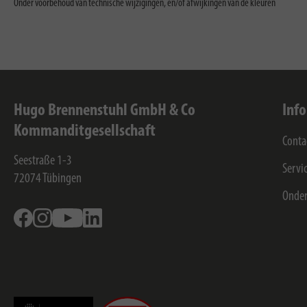
Onder voorbehoud van technische wijzigingen, en/of afwijkingen van de kleuren
Hugo Brennenstuhl GmbH & Co
Inf
Kommanditgesellschaft
Conta
Seestraße 1-3
Servi
72074
Tübingen
Onde
Facebook
Instagram
Youtube
Linkedin