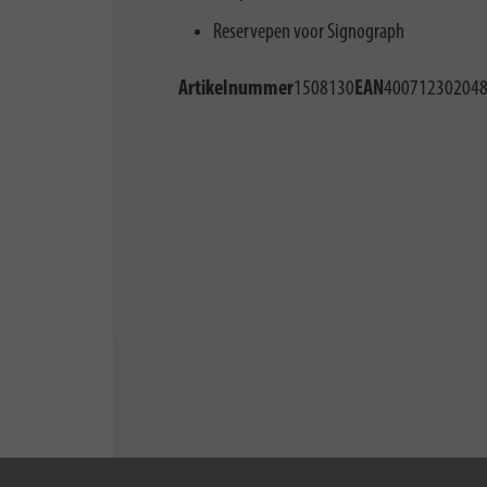
Reservepen voor Signograph
Artikelnummer
1508130
EAN
40071230204