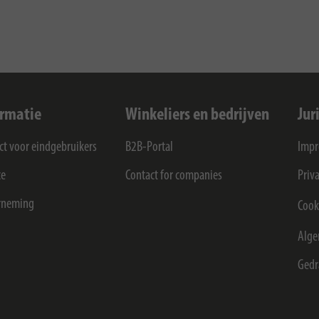
ormatie
Winkeliers en bedrijven
Jur
ct voor eindgebruikers
B2B-Portal
Imp
ce
Contact for companies
Priv
rneming
Cook
Alge
Gedr