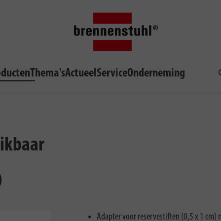
oducten
Thema's
Actueel
Service
Onderneming
hikbaar
)
Adapter voor reservestiften (0,5 x 1 cm)