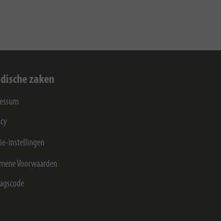
idische zaken
ressum
acy
ie-instellingen
mene Voorwaarden
agscode