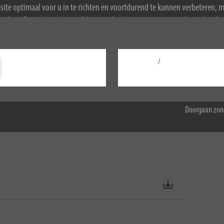
ite optimaal voor u in te richten en voortdurend te kunnen verbeteren, 
ookies. Door de website te blijven gebruiken, stemt u in met het gebruik 
ormatie over cookies, zie ons privacybeleid.
/
Configureer
Accepteer alle
Doorgaan zon
l als vervangende stift voor een Signograph.