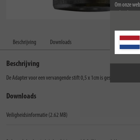
Om onze webs
gebruik van c
Voor meer inf
Beschrijving
Downloads
Beschrijving
De Adapter voor een vervangende stift 0,5 x 1cm is geschikt zich ideaa
Downloads
Veiligheidsinformatie (2.62 MB)