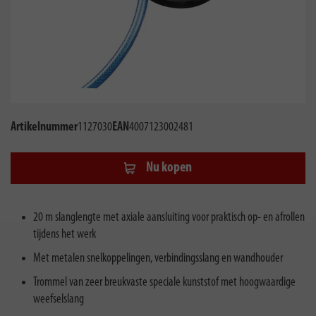
Artikelnummer
1127030
EAN
4007123002481
Nu kopen
20 m slanglengte met axiale aansluiting voor praktisch op- en afrollen
tijdens het werk
Met metalen snelkoppelingen, verbindingsslang en wandhouder
Trommel van zeer breukvaste speciale kunststof met hoogwaardige
weefselslang