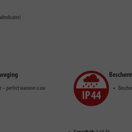
adindicator)
eweging
Bescherm
or – perfect wanneer u uw
Bescher