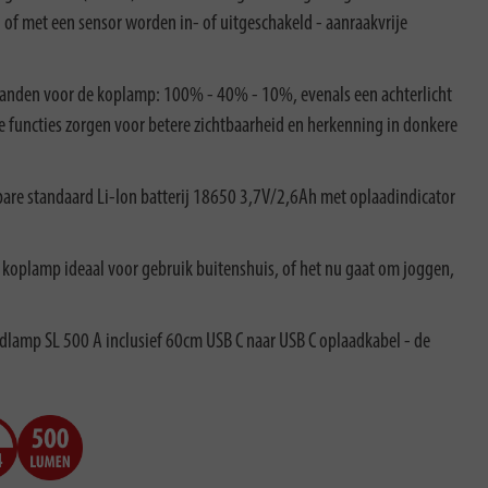
of met een sensor worden in- of uitgeschakeld - aanraakvrije
tanden voor de koplamp: 100% - 40% - 10%, evenals een achterlicht
 functies zorgen voor betere zichtbaarheid en herkenning in donkere
re standaard Li-Ion batterij 18650 3,7V/2,6Ah met oplaadindicator
 koplamp ideaal voor gebruik buitenshuis, of het nu gaat om joggen,
amp SL 500 A inclusief 60cm USB C naar USB C oplaadkabel - de