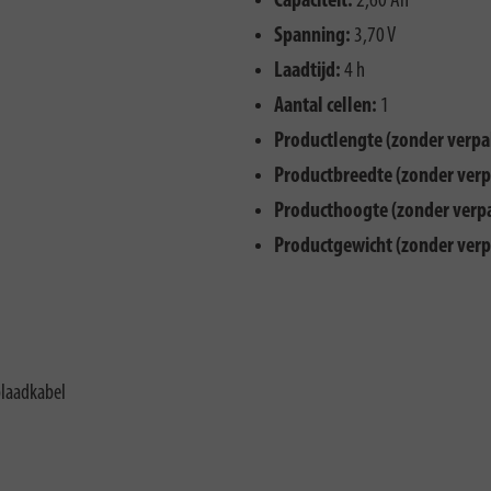
Capaciteit:
2,60 Ah
Spanning:
3,70 V
Laadtijd:
4 h
Aantal cellen:
1
Productlengte (zonder verpa
Productbreedte (zonder verp
Producthoogte (zonder verp
Productgewicht (zonder verp
laadkabel