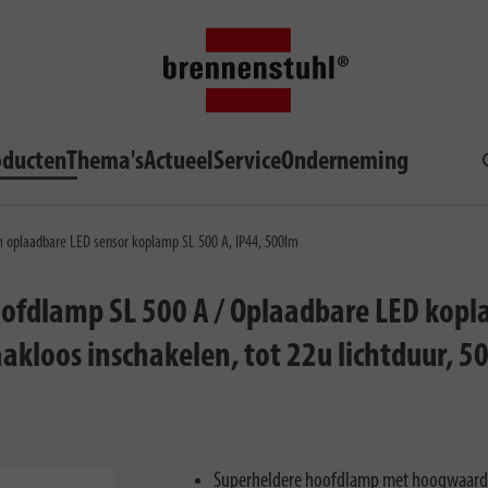
oducten
Thema's
Actueel
Service
Onderneming
 oplaadbare LED sensor koplamp SL 500 A, IP44, 500lm
fdlamp SL 500 A / Oplaadbare LED kopla
kloos inschakelen, tot 22u lichtduur, 5
Superheldere hoofdlamp met hoogwaardig