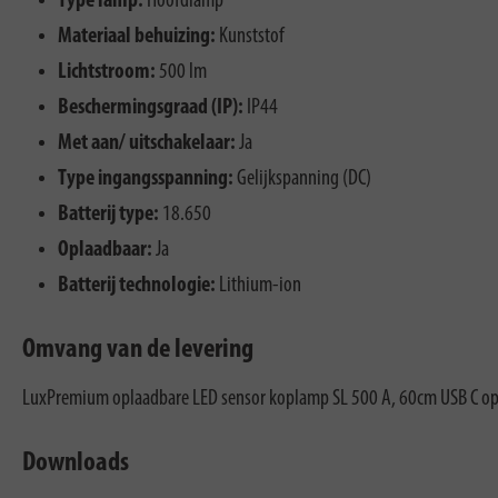
Type lamp:
Hoofdlamp
Materiaal behuizing:
Kunststof
Lichtstroom:
500 lm
Beschermingsgraad (IP):
IP44
Met aan/ uitschakelaar:
Ja
Type ingangsspanning:
Gelijkspanning (DC)
Batterij type:
18.650
Oplaadbaar:
Ja
Batterij technologie:
Lithium-ion
Omvang van de levering
LuxPremium oplaadbare LED sensor koplamp SL 500 A, 60cm USB C op
Downloads