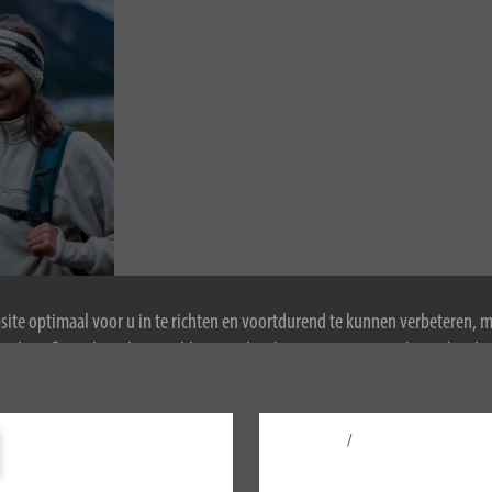
ite optimaal voor u in te richten en voortdurend te kunnen verbeteren, 
ookies. Door de website te blijven gebruiken, stemt u in met het gebruik 
ormatie over cookies, zie ons privacybeleid.
/
Configureer
Accepteer alle