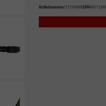
Artikelnummer
1173760000
EAN
40071236