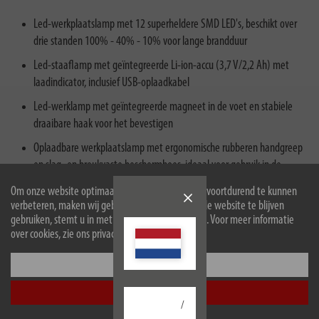
Led-werkplaatslamp met 12 superheldere SMD LED's, beschikt over
drie standen 100% - 40% - 10% voor lange brandduur
Led-staaflamp met geïntegreerde Li-ion-accu (3,7 V/2,2 Ah) met
laadindicator, inclusief USB-oplaadkabel
Led-werklamp met geïntegreerde magneet in de voet en stabiele
draaibare haak voor het bevestigen
Oplaadbare werkplaatslamp met ergonomische rubberen handgreep
en slag- en breukvaste beschermhoes, ideaal voor gebruik in de
werkplaats, garage of diverse indoor/outdoor-activiteiten
Om onze website optimaal voor u in te richten en voortdurend te kunnen
verbeteren, maken wij gebruik van cookies. Door de website te blijven
Inhoud: 1 x LED accu werkplaatslamp WL 500 A met geïntegreerde
gebruiken, stemt u in met het gebruik van cookies. Voor meer informatie
accu, 1 x USB-oplaadkabel – in de beste kwaliteit van Brennenstuhl
over cookies, zie ons privacybeleid.
Configureer
Accepteer alle
/
Beschrijving