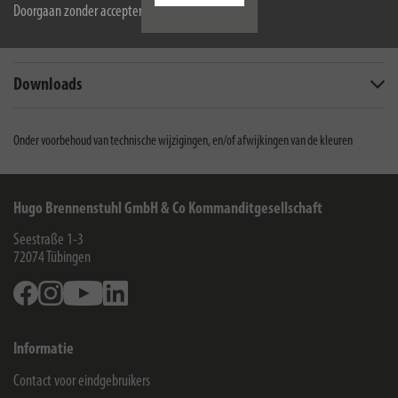
Doorgaan zonder accepteren
Omvang van de levering
Downloads
Onder voorbehoud van technische wijzigingen, en/of afwijkingen van de kleuren
Hugo Brennenstuhl GmbH & Co Kommanditgesellschaft
Seestraße 1-3
72074
Tübingen
Facebook
Instagram
Youtube
Linkedin
Informatie
Contact voor eindgebruikers