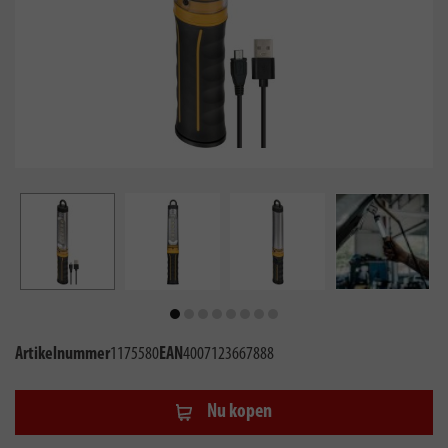
Artikelnummer
1175580
EAN
4007123667888
Nu kopen