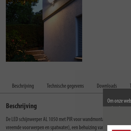
Beschrijving
Technische gegevens
Downloads
Om onze webs
Beschrijving
gebruik van c
Voor meer inf
De LED schijnwerper AL 1050 met PIR voor wandmontage is een uiters
vreemde voorwerpen en spatwater), een behuizing van hoogwaardig al