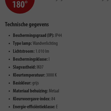
Technische gegevens
Beschermingsgraad (IP):
IP44
Type lamp:
Wandverlichting
Lichtstroom:
1.010 lm
Beschermingsklasse:
I
Slagvastheid:
IK07
Kleurtemperatuur:
3000 K
Basiskleur:
grijs
Materiaal behuizing:
Metaal
Kleurweergave-index:
84
Energie-efficiëntieklasse:
E