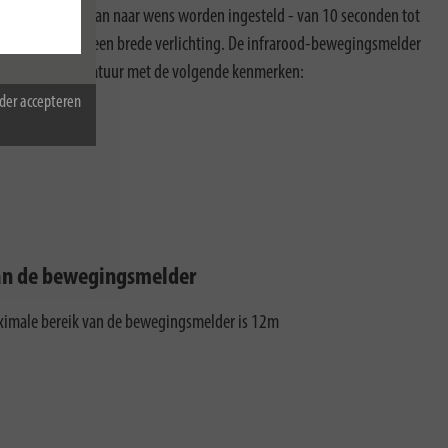
verlichtingsduur kan naar wens worden ingesteld - van 10 seconden tot
erspreiding voor een brede verlichting. De infrarood-bewegingsmelder
 overtuigt de armatuur met de volgende kenmerken:
der accepteren
an de bewegingsmelder
ximale bereik van de bewegingsmelder is 12m