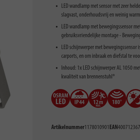
LED wandlamp met sensor met zeer helder
slagvast, onderhoudsvrij en weinig war
LED wandlamp met bewegingssensor met ex
gebruiksvriendelijke montage - Beweging
LED schijnwerper met bewegingssensor is i
carports, en om inbraak en diefstal te v
Inhoud: 1x LED schijnwerper AL 1050 me
kwaliteit van brennenstuhl®
Artikelnummer
1178010901
EAN
40071236