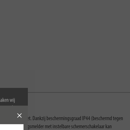
maken wij
van cookies.
gste eisen voldoet. Dankzij beschermingsgraad IP44 (beschermd tegen
ten. De bewegingsmelder met instelbare schemerschakelaar kan