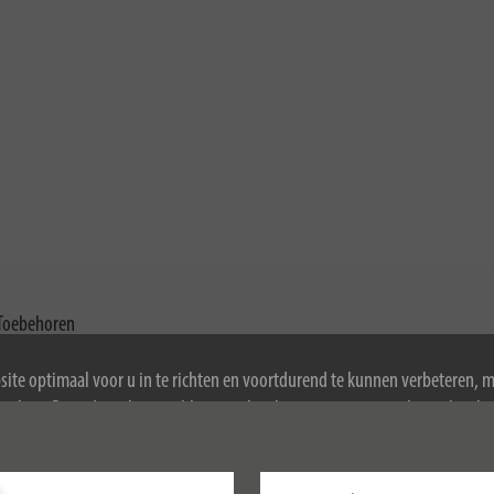
Toebehoren
ite optimaal voor u in te richten en voortdurend te kunnen verbeteren, 
ookies. Door de website te blijven gebruiken, stemt u in met het gebruik 
ormatie over cookies, zie ons privacybeleid.
t energie-efficiënte LED schijnwerper met 10 W vermogen die aan de hoo
uminium, is de schijnwerper geschikt voor gebruik zowel binnen als bui