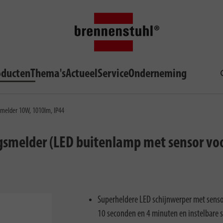
oducten
Thema's
Actueel
Service
Onderneming
smelder 10W, 1010lm, IP44
gsmelder (LED buitenlamp met sensor v
Superheldere LED schijnwerper met sensor:
10 seconden en 4 minuten en instelbare 