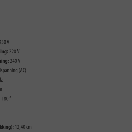
230 V
ing:
220 V
ning:
240 V
lspanning (AC)
Hz
m
:
180 °
kking):
12,40 cm