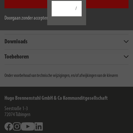
Accepteer alle
/
Doorgaan zonder accepteren
Beschrijving
Downloads
Toebehoren
Onder voorbehoud van technische wijzigingen, en/of afwijkingen van de kleuren
Hugo Brennenstuhl GmbH & Co Kommanditgesellschaft
Seestraße 1-3
72074
Tübingen
Facebook
Instagram
Youtube
Linkedin