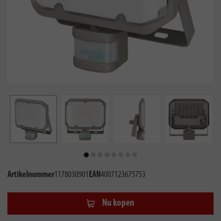
Artikelnummer
1178030901
EAN
4007123675753
Nu kopen