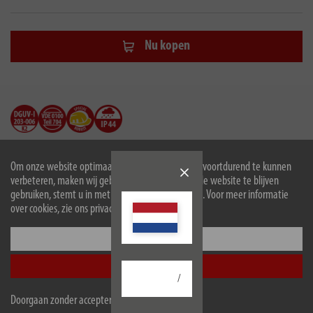
Nu kopen
Om onze website optimaal voor u in te richten en voortdurend te kunnen
verbeteren, maken wij gebruik van cookies. Door de website te blijven
gebruiken, stemt u in met het gebruik van cookies. Voor meer informatie
over cookies, zie ons privacybeleid.
Beschrijving
Configureer
Accepteer alle
Technische gegevens
/
Doorgaan zonder accepteren
Omvang van de levering