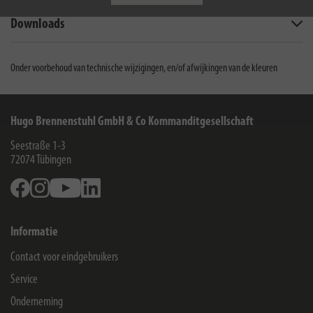
Downloads
Onder voorbehoud van technische wijzigingen, en/of afwijkingen van de kleuren
Hugo Brennenstuhl GmbH & Co Kommanditgesellschaft
Seestraße 1-3
72074
Tübingen
Facebook
Instagram
Youtube
Linkedin
Informatie
Contact voor eindgebruikers
Service
Onderneming