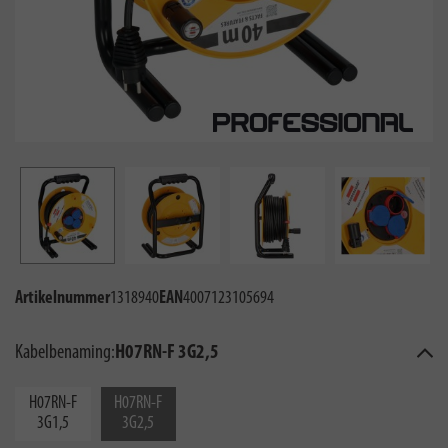
Artikelnummer
1318940
EAN
4007123105694
Kabelbenaming:
H07RN-F 3G2,5
H07RN-F
H07RN-F
3G1,5
3G2,5