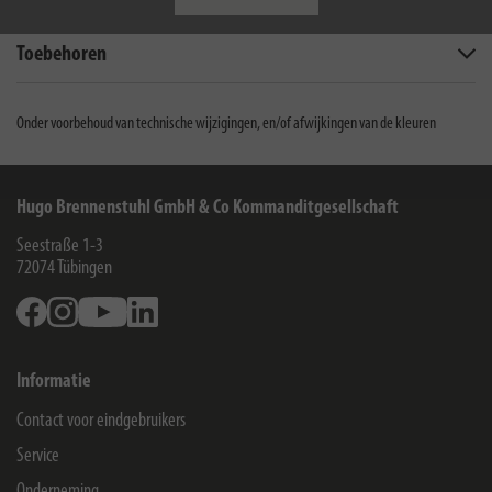
Toebehoren
Onder voorbehoud van technische wijzigingen, en/of afwijkingen van de kleuren
Hugo Brennenstuhl GmbH & Co Kommanditgesellschaft
Seestraße 1-3
72074
Tübingen
Facebook
Instagram
Youtube
Linkedin
Informatie
Contact voor eindgebruikers
Service
Onderneming