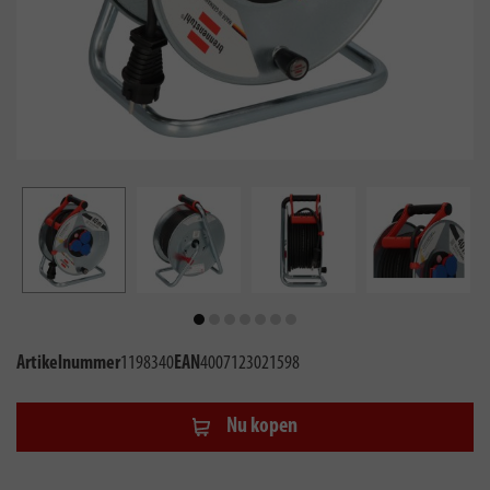
Artikelnummer
1198340
EAN
4007123021598
Nu kopen