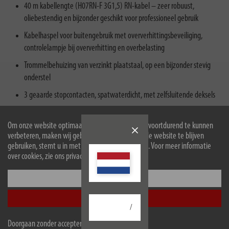
40 m kabellengte (H07RN-F 3G1,5) RN-kabel – zeer robuust,
oliebestendig en bijzonder geschikt voor professioneel gebruik
Kabelhaspel voor buitengebruik met oververhittingsbeveiliging,
controlelampje bij oververhitting en overbelasting
Trommelbehuizing van verzinkt plaatstaal, op een bijzonder stevig
onderstel
3 geaarde stopcontacten, spatwaterdicht, met zelfsluitende deksels
Kabelhaspel met innovatieve “cablepilot”-draaggreep voor een
perfecte kabelgeleiding. Kan aan beide kanten worden gedraaid en
Om onze website optimaal voor u in te richten en voortdurend te kunnen
verbeteren, maken wij gebruik van cookies. Door de website te blijven
maakt comfortabel dragen en ophangen mogelijk
gebruiken, stemt u in met het gebruik van cookies. Voor meer informatie
over cookies, zie ons privacybeleid.
Configureer
Accepteer alle
Beschrijving
/
Doorgaan zonder accepteren
Downloads