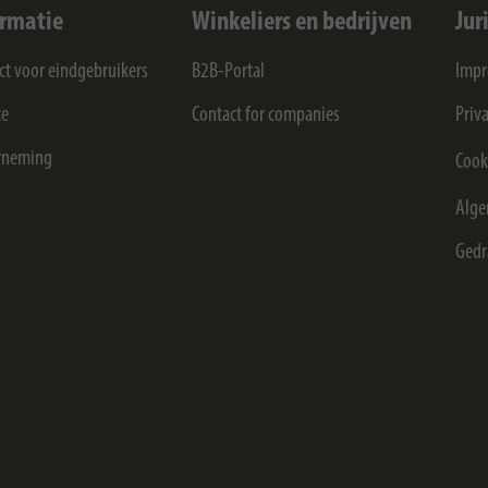
ormatie
Winkeliers en bedrijven
Jur
ct voor eindgebruikers
B2B-Portal
Imp
ce
Contact for companies
Priv
rneming
Cook
Alge
Gedr