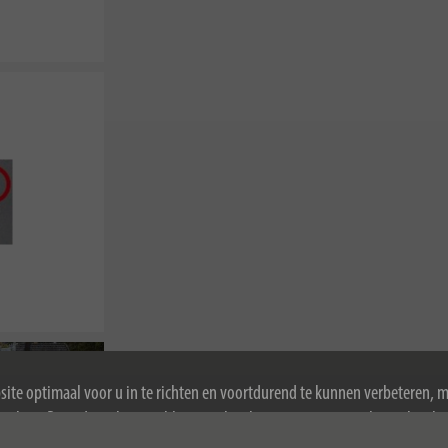
ite optimaal voor u in te richten en voortdurend te kunnen verbeteren, 
ookies. Door de website te blijven gebruiken, stemt u in met het gebruik 
ormatie over cookies, zie ons privacybeleid.