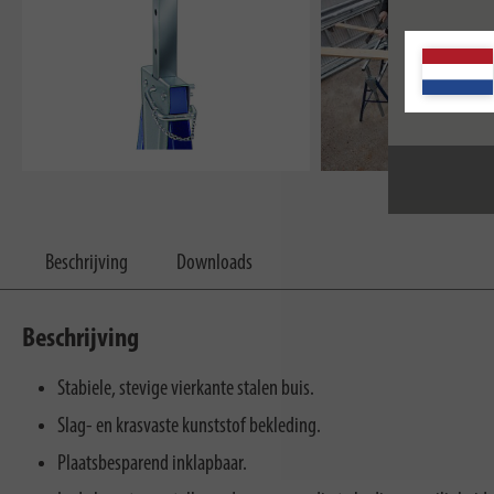
Beschrijving
Downloads
Beschrijving
Stabiele, stevige vierkante stalen buis.
Slag- en krasvaste kunststof bekleding.
Plaatsbesparend inklapbaar.