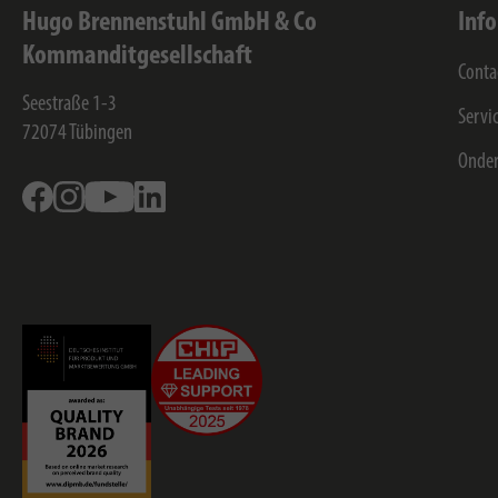
Hugo Brennenstuhl GmbH & Co
Inf
Kommanditgesellschaft
Conta
Seestraße 1-3
Servi
72074
Tübingen
Onde
Facebook
Instagram
Youtube
Linkedin