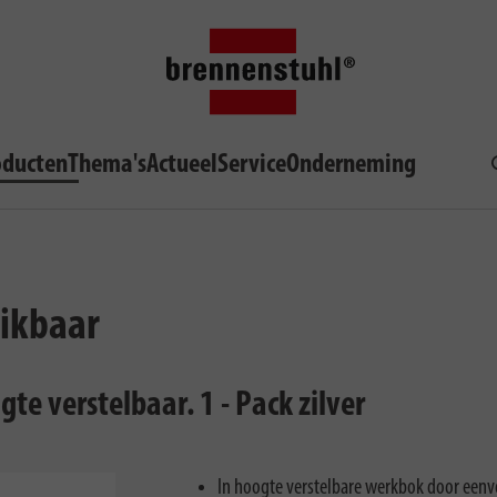
oducten
Thema's
Actueel
Service
Onderneming
hikbaar
e verstelbaar. 1 - Pack zilver
In hoogte verstelbare werkbok door eenv