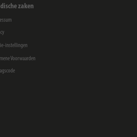
idische zaken
ressum
acy
ie-instellingen
mene Voorwaarden
agscode