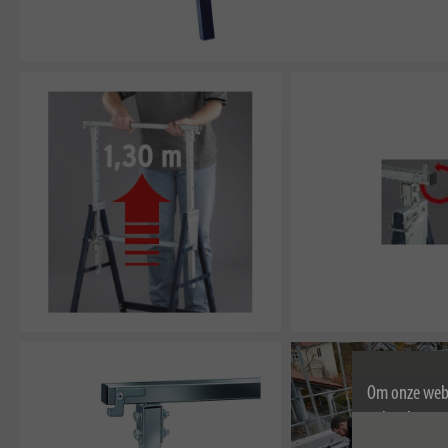
Om onze webs
gebruik van c
Voor meer inf