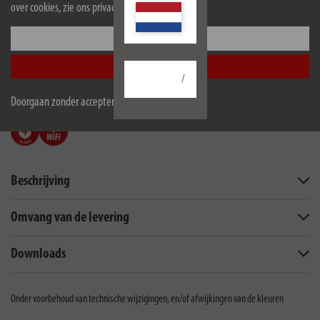
over cookies, zie ons privacybeleid.
automatiseren van dagelijkse en wekelijkse processen
Configureer
6-voudige WiFi-stekkerdoos met ontstoorfilter – eenvoudige
installatie via de gratis Brennenstuhl Connect-app in de 2,4 GHz-band
Accepteer alle
van de wifi-router, geen gateway of hub nodig – altijd en overal te
/
bedienen met internettoegang
Doorgaan zonder accepteren
Beschrijving
Omvang van de levering
Downloads
Onder voorbehoud van technische wijzigingen, en/of afwijkingen van de kleuren