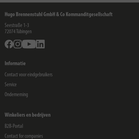
Hugo Brennenstuhl GmbH & Co Kommanditgesellschaft
Seestraße 1-3
72074
Tübingen
Facebook
Instagram
Youtube
Linkedin
Informatie
Contact voor eindgebruikers
Service
Onderneming
Winkeliers en bedrijven
B2B-Portal
Contact for companies