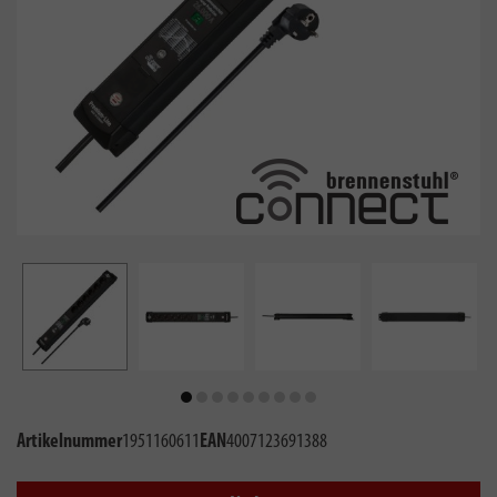
Artikelnummer
1951160611
EAN
4007123691388