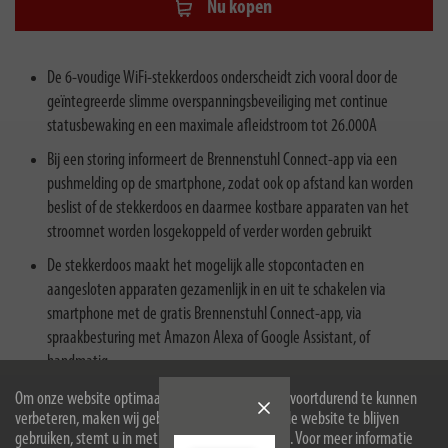
Nu kopen
De 6-voudige WiFi-stekkerdoos onderscheidt zich vooral door de
geïntegreerde slimme overspanningsbeveiliging met continue
statusbewaking en een maximale afleidstroom tot 26.000A
Bij een storing informeert de Brennenstuhl Connect-app via een
pushmelding op de smartphone, zodat ook op afstand kan worden
beslist of de stekkerdoos en daarmee kostbare apparaten van het
stroomnet worden losgekoppeld of verder worden gebruikt
De stekkerdoos maakt het mogelijk alle stopcontacten en
aangesloten apparaten gezamenlijk in en uit te schakelen via
smartphone met de gratis Brennenstuhl Connect-app, via
spraakbesturing met Amazon Alexa of Google Assistant, of
handmatig
Meervoudige stekkerdoos met 1,8 m kabel (H05VV-F 3G1,5) en
Om onze website optimaal voor u in te richten en voortdurend te kunnen
verbeteren, maken wij gebruik van cookies. Door de website te blijven
stopcontacten met verhoogde aanraakbeveiliging in een praktische
gebruiken, stemt u in met het gebruik van cookies. Voor meer informatie
45°-opstelling, met flexibele schema’s en timerfunctie voor het