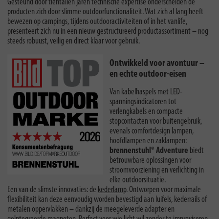
Gesteund door tientallen jaren technische expertise onderscheiden de
producten zich door slimme outdoorfunctionaliteit. Wat zich al lang heeft
bewezen op campings, tijdens outdooractiviteiten of in het vanlife,
presenteert zich nu in een nieuw gestructureerd productassortiment – nog
steeds robuust, veilig en direct klaar voor gebruik.
Ontwikkeld voor avontuur –
en echte outdoor-eisen
Van kabelhaspels met LED-
spanningsindicatoren tot
verlengkabels en compacte
stopcontacten voor buitengebruik,
evenals comfortdesign lampen,
hoofdlampen en zaklampen:
brennenstuhl® Adventure
biedt
betrouwbare oplossingen voor
stroomvoorziening en verlichting in
elke outdoorsituatie.
Een van de slimste innovaties: de
kederlamp
.
Ontworpen voor maximale
flexibiliteit kan deze eenvoudig worden bevestigd aan luifels, kederrails of
metalen oppervlakken – dankzij de meegeleverde adapter en