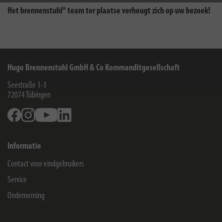
Het brennenstuhl® team ter plaatse verheugt zich op uw bezoek!
Hugo Brennenstuhl GmbH & Co Kommanditgesellschaft
Seestraße 1-3
72074
Tübingen
Facebook
Instagram
Youtube
Linkedin
Informatie
Contact voor eindgebruikers
Service
Onderneming