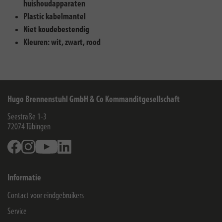
huishoudapparaten
Plastic kabelmantel
Niet koudebestendig
Kleuren: wit, zwart, rood
Hugo Brennenstuhl GmbH & Co Kommanditgesellschaft
Seestraße 1-3
72074
Tübingen
Facebook
Instagram
Youtube
Linkedin
Informatie
Contact voor eindgebruikers
Service