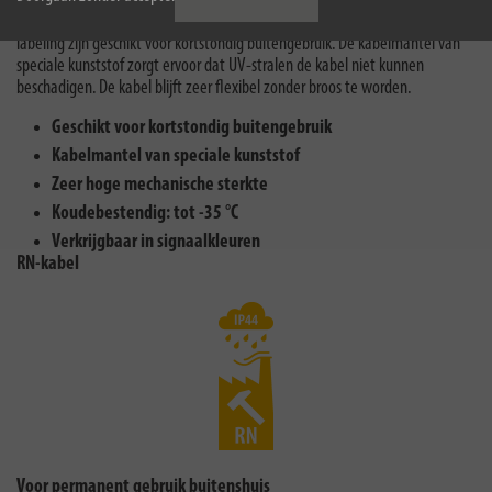
Kabelhaspels of verlengkabels met BREMAXX® kabelkwaliteit en “N05”
labeling zijn geschikt voor kortstondig buitengebruik. De kabelmantel van
speciale kunststof zorgt ervoor dat UV-stralen de kabel niet kunnen
beschadigen. De kabel blijft zeer flexibel zonder broos te worden.
Geschikt voor
kortstondig
buitengebruik
Kabelmantel van speciale kunststof
Zeer hoge mechanische sterkte
Koudebestendig: tot -35 °C
Verkrijgbaar in signaalkleuren
RN-kabel
Voor permanent gebruik buitenshuis