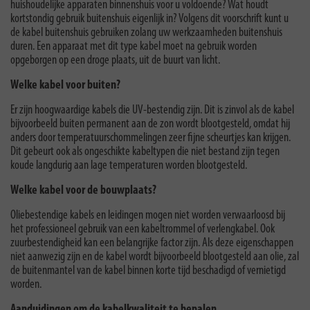
huishoudelijke apparaten binnenshuis voor u voldoende? Wat houdt
kortstondig gebruik buitenshuis eigenlijk in? Volgens dit voorschrift kunt u
de kabel buitenshuis gebruiken zolang uw werkzaamheden buitenshuis
duren. Een apparaat met dit type kabel moet na gebruik worden
opgeborgen op een droge plaats, uit de buurt van licht.
Welke kabel voor buiten?
Er zijn hoogwaardige kabels die UV-bestendig zijn. Dit is zinvol als de kabel
bijvoorbeeld buiten permanent aan de zon wordt blootgesteld, omdat hij
anders door temperatuurschommelingen zeer fijne scheurtjes kan krijgen.
Dit gebeurt ook als ongeschikte kabeltypen die niet bestand zijn tegen
koude langdurig aan lage temperaturen worden blootgesteld.
Welke kabel voor de bouwplaats?
Oliebestendige kabels en leidingen mogen niet worden verwaarloosd bij
het professioneel gebruik van een kabeltrommel of verlengkabel. Ook
zuurbestendigheid kan een belangrijke factor zijn. Als deze eigenschappen
niet aanwezig zijn en de kabel wordt bijvoorbeeld blootgesteld aan olie, zal
de buitenmantel van de kabel binnen korte tijd beschadigd of vernietigd
worden.
Aanduidingen om de kabelkwaliteit te bepalen