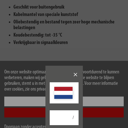
Geschikt voor buitengebruik
Kabelmantel van speciale kunststof
Oliebestendig en bestand tegen zeer hoge mechanische
belastingen
Koudebestendig: tot -35 °C
Verkrijgbaar in signaalkleuren
BREMAXX® (V3V3-kabel, nominale spanning “N05”)
Om onze website optimaal voor u in te richten en voortdurend te kunnen
verbeteren, maken wij gebruik van cookies. Door de website te blijven
gebruiken, stemt u in met het gebruik van cookies. Voor meer informatie
over cookies, zie ons privacybeleid.
Configureer
Accepteer alle
/
Voor kortstondig buitengebruik
Doorgaan zonder accepteren