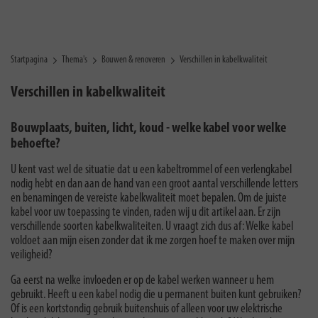
Startpagina
Thema's
Bouwen & renoveren
Verschillen in kabelkwaliteit
Verschillen in kabelkwaliteit
Bouwplaats, buiten, licht, koud - welke kabel voor welke
behoefte?
U kent vast wel de situatie dat u een kabeltrommel of een verlengkabel
nodig hebt en dan aan de hand van een groot aantal verschillende letters
en benamingen de vereiste kabelkwaliteit moet bepalen. Om de juiste
kabel voor uw toepassing te vinden, raden wij u dit artikel aan. Er zijn
verschillende soorten kabelkwaliteiten. U vraagt zich dus af: Welke kabel
voldoet aan mijn eisen zonder dat ik me zorgen hoef te maken over mijn
veiligheid?
Ga eerst na welke invloeden er op de kabel werken wanneer u hem
gebruikt. Heeft u een kabel nodig die u permanent buiten kunt gebruiken?
Of is een kortstondig gebruik buitenshuis of alleen voor uw elektrische