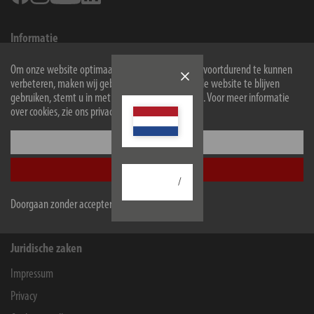
Informatie
Contact voor eindgebruikers
Om onze website optimaal voor u in te richten en voortdurend te kunnen
verbeteren, maken wij gebruik van cookies. Door de website te blijven
Service
gebruiken, stemt u in met het gebruik van cookies. Voor meer informatie
Onderneming
over cookies, zie ons privacybeleid.
Configureer
Winkeliers en bedrijven
Accepteer alle
B2B-Portal
/
Contact for companies
Doorgaan zonder accepteren
Juridische zaken
Impressum
Privacy