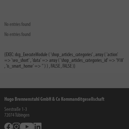
No entries found
No entries found
{EXEC: dcg_ExecuteModule ( 'shop_articles_categories' , array ( 'action'
=> 'seo_short' , 'data' => array ( 'shop_articles_categories_id' => '918'
, 'is_smart_home' => '' ) ) , FALSE , FALSE )}
Hugo Brennenstuhl GmbH & Co Kommanditgesellschaft
Seestraße 1-3
72074
Tübingen
Facebook
Instagram
Youtube
Linkedin