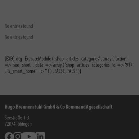
No entries found
No entries found
{EXEC: dcg_ExecuteModule ( 'shop_articles_categories' , array ( 'action'
=> 'seo_short' , 'data' => array ( 'shop_articles_categories_id' => '917'
, 'is_smart_home' => '' ) ) , FALSE , FALSE )}
Hugo Brennenstuhl GmbH & Co Kommanditgesellschaft
Seestraße 1-3
72074
Tübingen
Facebook
Instagram
Youtube
Linkedin