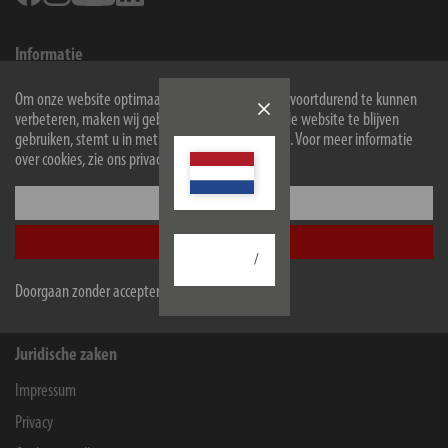
Informatie
Contact voor eindgebruikers
Om onze website optimaal voor u in te richten en voortdurend te kunnen
verbeteren, maken wij gebruik van cookies. Door de website te blijven
Service
gebruiken, stemt u in met het gebruik van cookies. Voor meer informatie
Onderneming
over cookies, zie ons privacybeleid.
Configureer
Winkeliers en bedrijven
Accepteer alle
B2B-Portal
/
Contact for companies
Doorgaan zonder accepteren
Juridische zaken
Impressum
Privacy