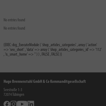
No entries found
No entries found
{EXEC: dcg_ExecuteModule ( 'shop_articles_categories' , array ( 'action'
=> 'seo_short' , 'data' => array ( 'shop_articles_categories_id' => '112'
, 'is_smart_home' => '' ) ) , FALSE , FALSE )}
Hugo Brennenstuhl GmbH & Co Kommanditgesellschaft
Seestraße 1-3
72074
Tübingen
Facebook
Instagram
Youtube
Linkedin