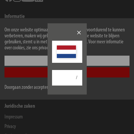
Informatie
Contact voor eindgebruikers
Om onze website optimaal voor u in te richten en voortdurend te kunnen
verbeteren, maken wij gebruik van cookies. Door de website te blijven
Service
gebruiken, stemt u in met het gebruik van cookies. Voor meer informatie
Onderneming
over cookies, zie ons privacybeleid.
Configureer
Winkeliers en bedrijven
Accepteer alle
B2B-Portal
/
Contact for companies
Doorgaan zonder accepteren
Juridische zaken
Impressum
Privacy