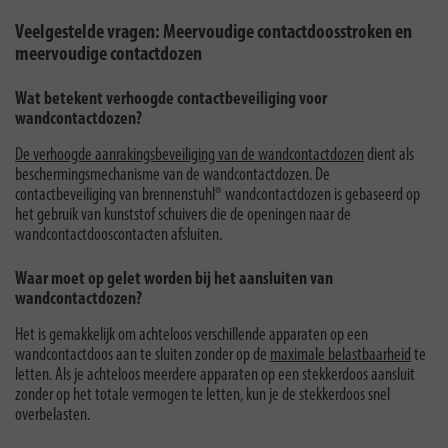
Veelgestelde vragen: Meervoudige contactdoosstroken en
meervoudige contactdozen
Wat betekent verhoogde contactbeveiliging voor
wandcontactdozen?
De verhoogde aanrakingsbeveiliging van de wandcontactdozen
dient als
beschermingsmechanisme van de wandcontactdozen. De
contactbeveiliging van brennenstuhl® wandcontactdozen is gebaseerd op
het gebruik van kunststof schuivers die de openingen naar de
wandcontactdooscontacten afsluiten.
Waar moet op gelet worden bij het aansluiten van
wandcontactdozen?
Het is gemakkelijk om achteloos verschillende apparaten op een
wandcontactdoos aan te sluiten zonder op de
maximale belastbaarheid
te
letten. Als je achteloos meerdere apparaten op een stekkerdoos aansluit
zonder op het totale vermogen te letten, kun je de stekkerdoos snel
overbelasten.