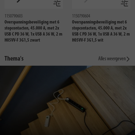
Vergelijken
Vergeli
1150790603
1150790604
Overspanningsbeveiliging met 6
Overspanningsbeveiliging met 6
stopcontacten, 45.000 A, met 2x
stopcontacten, 45.000 A, met 2x
USB C PD 36 W, 1x USB A 36 W, 2 m
USB C PD 36 W, 1x USB A 36 W, 2 m
H05VV-F 3G1,5 zwart
H05VV-F 3G1,5 wit
Thema's
Alles weergeven