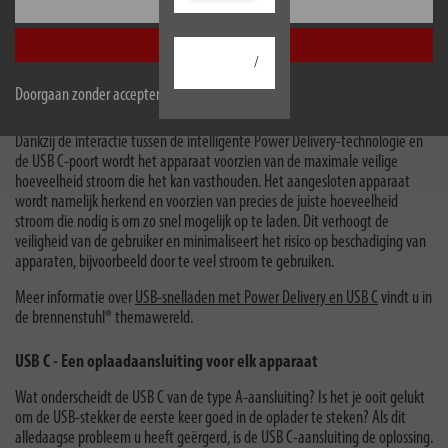
Configureer
Kan ik mijn apparaat opladen met Power Delivery?
Accepteer alle
/
Of je nu je smartphone, tablet, smartwatch of laptop wilt opladen, als het
apparaat Power Delivery-technologie heeft, kan het worden opgeladen
Doorgaan zonder accepteren
met PD via de USB C-poort.
Dankzij de interactie tussen de intelligente Power Delivery-technologie en
de USB C-poort wordt het apparaat voorzien van de maximale veilige
hoeveelheid stroom die het kan vasthouden. Het aangesloten apparaat
wordt namelijk herkend en voorzien van precies de juiste hoeveelheid
stroom die nodig is om zo snel mogelijk op te laden. Dit verhoogt de
veiligheid van de gebruiker en minimaliseert het risico op beschadiging van
apparaten, bijvoorbeeld door te veel stroom te gebruiken.
Meer informatie over
USB-snelladen met Power Delivery en USB C
vindt u in
de brennenstuhl® themawereld.
USB C - Een oplaadaansluiting voor elk apparaat
Wat onderscheidt de USB C van de type A-aansluiting? Is het je ooit gelukt
om de USB-stekker de eerste keer goed in de oplader te steken? Als dit
alledaagse probleem u heeft geërgerd, is de USB C-aansluiting de oplossing.