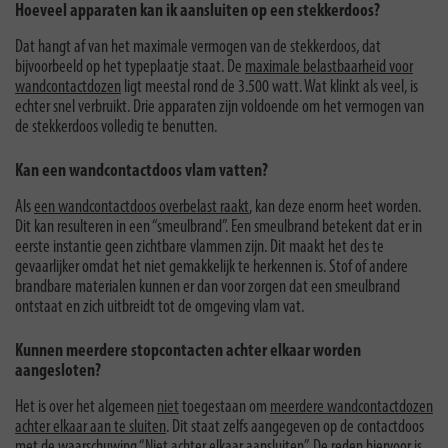
Hoeveel apparaten kan ik aansluiten op een stekkerdoos?
Dat hangt af van het maximale vermogen van de stekkerdoos, dat
bijvoorbeeld op het typeplaatje staat. De
maximale belastbaarheid voor
wandcontactdozen
ligt meestal rond de 3.500 watt. Wat klinkt als veel, is
echter snel verbruikt. Drie apparaten zijn voldoende om het vermogen van
de stekkerdoos volledig te benutten.
Kan een wandcontactdoos vlam vatten?
Als
een wandcontactdoos overbelast raakt
, kan deze enorm heet worden.
Dit kan resulteren in een “smeulbrand”. Een smeulbrand betekent dat er in
eerste instantie geen zichtbare vlammen zijn. Dit maakt het des te
gevaarlijker omdat het niet gemakkelijk te herkennen is. Stof of andere
brandbare materialen kunnen er dan voor zorgen dat een smeulbrand
ontstaat en zich uitbreidt tot de omgeving vlam vat.
Kunnen meerdere stopcontacten achter elkaar worden
aangesloten?
Het is over het algemeen
niet
toegestaan om
meerdere wandcontactdozen
achter elkaar aan te sluiten
. Dit staat zelfs aangegeven op de contactdoos
met de waarschuwing “Niet achter elkaar aansluiten”. De reden hiervoor is