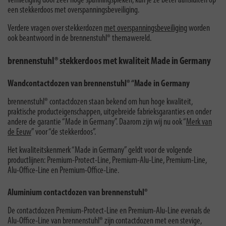
vernietiging door zeer hoge spanningspieken, kun je ze beter aansluiten op
een stekkerdoos met overspanningsbeveiliging.
Verdere vragen over stekkerdozen
met overspanningsbeveiliging
worden
ook beantwoord in de brennenstuhl® themawereld.
brennenstuhl® stekkerdoos met kwaliteit Made in Germany
Wandcontactdozen van brennenstuhl® “Made in Germany
brennenstuhl® contactdozen staan bekend om hun hoge kwaliteit,
praktische producteigenschappen, uitgebreide fabrieksgaranties en onder
andere de garantie “Made in Germany”. Daarom zijn wij nu ook “
Merk van
de Eeuw
” voor “de stekkerdoos”.
Het kwaliteitskenmerk “Made in Germany” geldt voor de volgende
productlijnen: Premium-Protect-Line, Premium-Alu-Line, Premium-Line,
Alu-Office-Line en Premium-Office-Line.
Aluminium contactdozen van brennenstuhl®
De contactdozen Premium-Protect-Line en Premium-Alu-Line evenals de
Alu-Office-Line van brennenstuhl® zijn contactdozen met een stevige,