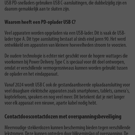
USB PD-snelladers gebruiken USB C-aansluitingen, die dubbelzijdig zijn en
daarom gemakkelijk aan te sluiten zijn.
Waarom heeft een PD-oplader USB C?
Veel apparaten worden opgeladen via een USB-lader. Dit is vaak de USB-
lader type A. Dit type aansluiting bestaat al sinds eind jaren 90. Het werd
ontwikkeld om apparaten van kleinere hoeveelheden stroom te voorzien.
De oudere technologie is echter niet geschikt voor de hogere wattages die
voorkomen bij Power Delivery. Type C is speciaal voor dit doel ontworpen,
omdat er verschillende vermogensniveaus kunnen worden gebruikt tussen
de oplader en het eindapparaat.
Vanaf 2024 wordt USB C ook de gestandaardiseerde oplaadaansluiting voor
veel draagbare elektrische apparaten zoals smartphones, tablets, camera's,
koptelefoons, speakers en nog veel meer. Dit betekent dat je niet langer
voor elk apparaat een nieuwe, aparte kabel nodig hebt.
Contactdooscontactdozen met overspanningsbeveiliging
Meervoudige stekkerdozen kunnen bescherming bieden tegen verschillende
lekstromen. Deze kunnen optreden door blikseminslag of overspanning. De