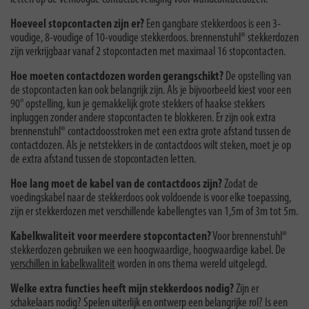
Hoeveel stopcontacten zijn er?
Een gangbare stekkerdoos is een 3-
voudige, 8-voudige of 10-voudige stekkerdoos. brennenstuhl® stekkerdozen
zijn verkrijgbaar vanaf 2 stopcontacten met maximaal 16 stopcontacten.
Hoe moeten contactdozen worden gerangschikt?
De opstelling van
de stopcontacten kan ook belangrijk zijn. Als je bijvoorbeeld kiest voor een
90° opstelling, kun je gemakkelijk grote stekkers of haakse stekkers
inpluggen zonder andere stopcontacten te blokkeren. Er zijn ook extra
brennenstuhl® contactdoosstroken met een extra grote afstand tussen de
contactdozen. Als je netstekkers in de contactdoos wilt steken, moet je op
de extra afstand tussen de stopcontacten letten.
Hoe lang moet de kabel van de contactdoos zijn?
Zodat de
voedingskabel naar de stekkerdoos ook voldoende is voor elke toepassing,
zijn er stekkerdozen met verschillende kabellengtes van 1,5m of 3m tot 5m.
Kabelkwaliteit voor meerdere stopcontacten?
Voor brennenstuhl®
stekkerdozen gebruiken we een hoogwaardige, hoogwaardige kabel. De
verschillen in kabelkwaliteit
worden in ons thema wereld uitgelegd.
Welke extra functies heeft mijn stekkerdoos nodig?
Zijn er
schakelaars nodig? Spelen uiterlijk en ontwerp een belangrijke rol? Is een