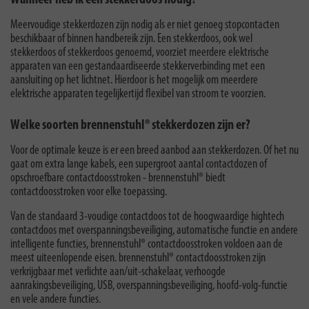
Wanneer heb ik een stekkerdoos nodig?
Meervoudige stekkerdozen zijn nodig als er niet genoeg stopcontacten
beschikbaar of binnen handbereik zijn. Een stekkerdoos, ook wel
stekkerdoos of stekkerdoos genoemd, voorziet meerdere elektrische
apparaten van een gestandaardiseerde stekkerverbinding met een
aansluiting op het lichtnet. Hierdoor is het mogelijk om meerdere
elektrische apparaten tegelijkertijd flexibel van stroom te voorzien.
Welke soorten brennenstuhl® stekkerdozen zijn er?
Voor de optimale keuze is er een breed aanbod aan stekkerdozen. Of het nu
gaat om extra lange kabels, een supergroot aantal contactdozen of
opschroefbare contactdoosstroken - brennenstuhl® biedt
contactdoosstroken voor elke toepassing.
Van de standaard 3-voudige contactdoos tot de hoogwaardige hightech
contactdoos met overspanningsbeveiliging, automatische functie en andere
intelligente functies, brennenstuhl® contactdoosstroken voldoen aan de
meest uiteenlopende eisen. brennenstuhl® contactdoosstroken zijn
verkrijgbaar met verlichte aan/uit-schakelaar, verhoogde
aanrakingsbeveiliging, USB, overspanningsbeveiliging, hoofd-volg-functie
en vele andere functies.