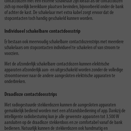
contactdozen met een externe schakelaar zijn ideaal als de contactdozen
zich op moeilijk bereikbare plaatsen bevinden, bijvoorbeeld onder de bank
of achter de kast. De schakelaar met extra kabel zorgt ervoor dat de
stopcontacten toch handig geschakeld kunnen worden.
Individueel schakelbare contactdoosstrip
Er bestaan ook meervoudig schakelbare contactdozenstrips met meerdere
schakelaars om stopcontacten individueel te schakelen of van stroom te
voorzien.
Met de afzonderlijk schakelbare contactdozen kunnen elektrische
apparaten afzonderlijk aan- en uitgeschakeld worden zonder de volledige
stroomtoevoer naar de andere aangesloten elektrische apparaten te
onderbreken.
Draadloze contactdoosstrips
Met radiogestuurde stekkerdozen kunnen de aangesloten apparaten
gemakkelijk bediend worden met een afstandsbediening of app. Dankzij de
intelligente radiobesturing kun je alle gewenste apparaten tot 3.500 W
aansluiten op de draadloze stekkerdoos en ze comfortabel vanaf de bank
bedienen. Natuurlijk kunnen de stekkerdozen ook handmatig en