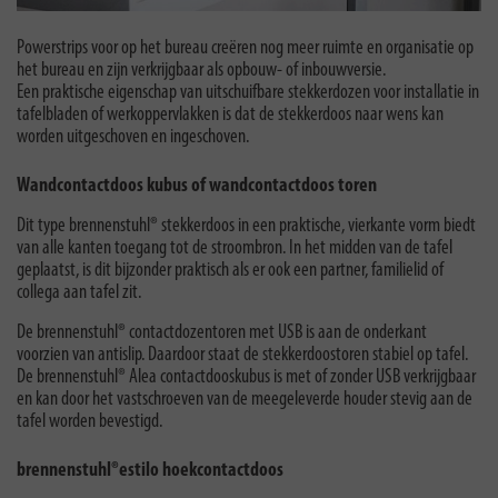
Powerstrips voor op het bureau creëren nog meer ruimte en organisatie op
het bureau en zijn verkrijgbaar als opbouw- of inbouwversie.
Een praktische eigenschap van uitschuifbare stekkerdozen voor installatie in
tafelbladen of werkoppervlakken is dat de stekkerdoos naar wens kan
worden uitgeschoven en ingeschoven.
Wandcontactdoos kubus of wandcontactdoos toren
Dit type brennenstuhl® stekkerdoos in een praktische, vierkante vorm biedt
van alle kanten toegang tot de stroombron. In het midden van de tafel
geplaatst, is dit bijzonder praktisch als er ook een partner, familielid of
collega aan tafel zit.
De brennenstuhl® contactdozentoren met USB is aan de onderkant
voorzien van antislip. Daardoor staat de stekkerdoostoren stabiel op tafel.
De brennenstuhl® Alea contactdooskubus is met of zonder USB verkrijgbaar
en kan door het vastschroeven van de meegeleverde houder stevig aan de
tafel worden bevestigd.
brennenstuhl®estilo hoekcontactdoos