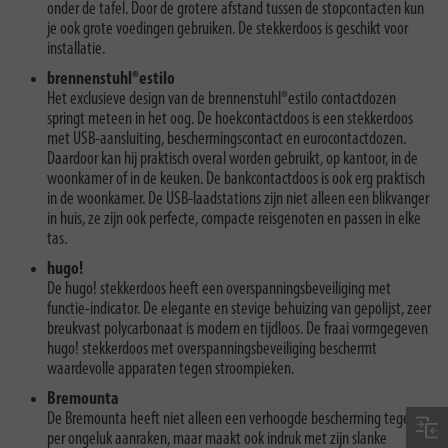
onder de tafel. Door de grotere afstand tussen de stopcontacten kun
je ook grote voedingen gebruiken. De stekkerdoos is geschikt voor
installatie.
brennenstuhl®estilo
Het exclusieve design van de brennenstuhl®estilo contactdozen
springt meteen in het oog. De hoekcontactdoos is een stekkerdoos
met USB-aansluiting, beschermingscontact en eurocontactdozen.
Daardoor kan hij praktisch overal worden gebruikt, op kantoor, in de
woonkamer of in de keuken. De bankcontactdoos is ook erg praktisch
in de woonkamer. De USB-laadstations zijn niet alleen een blikvanger
in huis, ze zijn ook perfecte, compacte reisgenoten en passen in elke
tas.
hugo!
De hugo! stekkerdoos heeft een overspanningsbeveiliging met
functie-indicator. De elegante en stevige behuizing van gepolijst, zeer
breukvast polycarbonaat is modern en tijdloos. De fraai vormgegeven
hugo! stekkerdoos met overspanningsbeveiliging beschermt
waardevolle apparaten tegen stroompieken.
Bremounta
De Bremounta heeft niet alleen een verhoogde bescherming tegen
per ongeluk aanraken, maar maakt ook indruk met zijn slanke