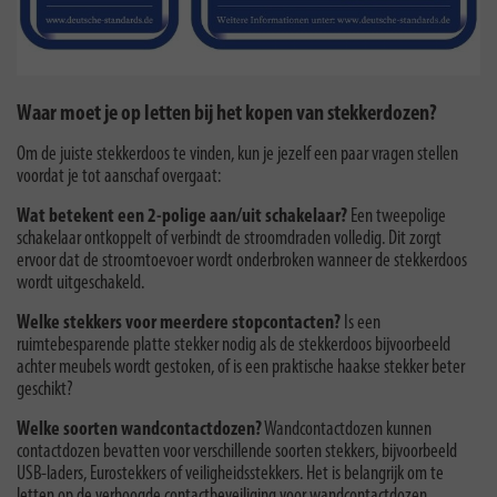
Waar moet je op letten bij het kopen van stekkerdozen?
Om de juiste stekkerdoos te vinden, kun je jezelf een paar vragen stellen
voordat je tot aanschaf overgaat:
Wat betekent een 2-polige aan/uit schakelaar?
Een tweepolige
schakelaar ontkoppelt of verbindt de stroomdraden volledig. Dit zorgt
ervoor dat de stroomtoevoer wordt onderbroken wanneer de stekkerdoos
wordt uitgeschakeld.
Welke stekkers voor meerdere stopcontacten?
Is een
ruimtebesparende platte stekker nodig als de stekkerdoos bijvoorbeeld
achter meubels wordt gestoken, of is een praktische haakse stekker beter
geschikt?
Welke soorten wandcontactdozen?
Wandcontactdozen kunnen
contactdozen bevatten voor verschillende soorten stekkers, bijvoorbeeld
USB-laders, Eurostekkers of veiligheidsstekkers. Het is belangrijk om te
letten op de verhoogde contactbeveiliging voor wandcontactdozen.