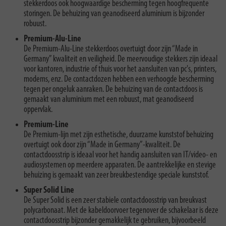
stekkerdoos ook hoogwaardige bescherming tegen hoogfrequente
storingen. De behuizing van geanodiseerd aluminium is bijzonder
robuust.
Premium-Alu-Line
De Premium-Alu-Line stekkerdoos overtuigt door zijn “Made in
Germany” kwaliteit en veiligheid. De meervoudige stekkers zijn ideaal
voor kantoren, industrie of thuis voor het aansluiten van pc's, printers,
modems, enz. De contactdozen hebben een verhoogde bescherming
tegen per ongeluk aanraken. De behuizing van de contactdoos is
gemaakt van aluminium met een robuust, mat geanodiseerd
oppervlak.
Premium-Line
De Premium-lijn met zijn esthetische, duurzame kunststof behuizing
overtuigt ook door zijn “Made in Germany”-kwaliteit. De
contactdoosstrip is ideaal voor het handig aansluiten van IT/video- en
audiosystemen op meerdere apparaten. De aantrekkelijke en stevige
behuizing is gemaakt van zeer breukbestendige speciale kunststof.
Super Solid Line
De Super Solid is een zeer stabiele contactdoosstrip van breukvast
polycarbonaat. Met de kabeldoorvoer tegenover de schakelaar is deze
contactdoosstrip bijzonder gemakkelijk te gebruiken, bijvoorbeeld