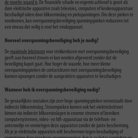
de moeite waard is
. De financiële schade en ergernis achteraf is groot als
dure elektrische apparaten zoals televisies, computers of keukenapparatuur
beschadigd raken door blikseminslag en piekspanningen. Om deze pieken te
voorkomen, kan overspanningsbeveiliging spanningspieken reduceren tot
een niveau dat veilig is voor het eindapparaat.
Hoeveel overspanningsbeveiliging heb je nodig?
De
maximale lekstroom
voor stekkerdozen met overspanningsbeveiliging
geeft aan hoeveel stroom er kan worden afgevoerd zonder dat de
beveiliging kapot gaat. Hoe hoger de waarde, hoe meer kleine
overspanningspieken de contactdozen met overspanningsbeveiliging
kunnen opvangen zonder de aangesloten apparaten te beschadigen.
Wanneer heb ik overspanningsbeveiliging nodig?
De gevaarlijkste oorzaken zijn zeer hoge spanningspieken veroorzaakt door
indirecte blikseminslag. Stroompieken komen ook het elektriciteitsnet
binnen via indirecte blikseminslagen in enorme stromen of bereiken
computersystemen, video- en hifi-apparatuur via de telefoon- en
antennelijn en vernietigen deze apparaten zonder de juiste bescherming.
Als je je elektrische apparaten wilt beschermen tegen beschadiging of