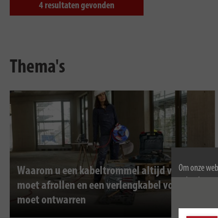
4
resultaten gevonden
Thema's
Om onze webs
Waarom u een kabeltrommel altijd volledig
gebruik van c
moet afrollen en een verlengkabel volledig
Voor meer inf
moet ontwarren