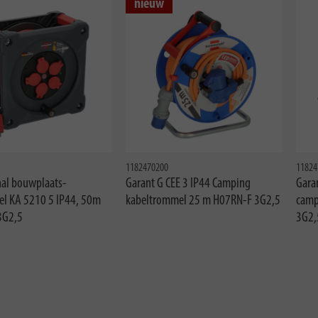
nieuw
1182470200
11824
nal bouwplaats-
Garant G CEE 3 IP44 Camping
Gara
el KA 5210 5 IP44, 50m
kabeltrommel 25 m H07RN-F 3G2,5
camp
3G2,5
3G2,