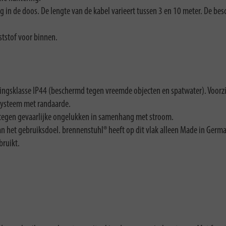
g in de doos. De lengte van de kabel varieert tussen 3 en 10 meter. De b
ststof voor binnen.
mingsklasse IP44
(beschermd tegen vreemde objecten en spatwater). Voorz
tsysteem met randaarde.
t tegen gevaarlijke ongelukken in samenhang met stroom.
an het gebruiksdoel. brennenstuhl® heeft op dit vlak alleen Made in Germ
ruikt.