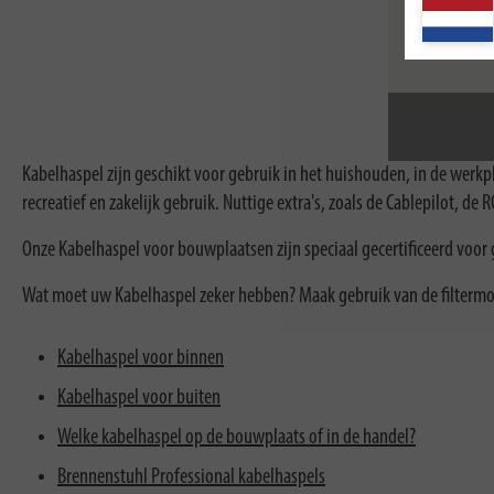
Kabelhaspel zijn geschikt voor gebruik in het huishouden, in de werkp
recreatief en zakelijk gebruik. Nuttige extra's, zoals de Cablepilot,
Onze Kabelhaspel voor bouwplaatsen zijn speciaal gecertificeerd voor
Wat moet uw Kabelhaspel zeker hebben? Maak gebruik van de filtermo
Kabelhaspel voor binnen
Kabelhaspel voor buiten
Welke kabelhaspel op de bouwplaats of in de handel?
Brennenstuhl Professional kabelhaspels