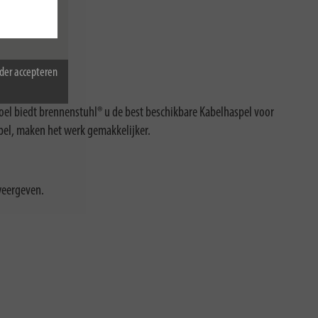
der accepteren
doel biedt brennenstuhl® u de best beschikbare Kabelhaspel voor
spel, maken het werk gemakkelijker.
weergeven.