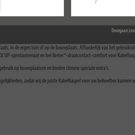
/
Configureer
Accepteer alle
Doorgaan zon
laats, in de eigen tuin of op de bouwplaats. Afhankelijk van het gebruiks
 de ROL’UP-oprolautomaat en het Bretec®-draaicontact-comfort voor Kabelha
 gebruik op bouwplaatsen en bieden slimme speciale extra's.
gelijkheden, zodat wij de juiste Kabelhaspel voor uw behoeften kunnen 