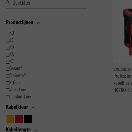
Productlijnen
KU
SC
KD
KA
KC
Garant®
9202500210
Brobusta®
Professio
X-Gum
kabelhasp
Vario-Line
H07BQ-F 
Comfort-Line
Kabelkleur
Kabellengte