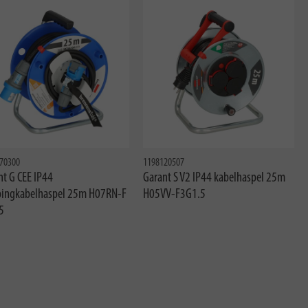
70300
1198120507
nt G CEE IP44
Garant S V2 IP44 kabelhaspel 25m
ingkabelhaspel 25m H07RN-F
H05VV-F3G1.5
5