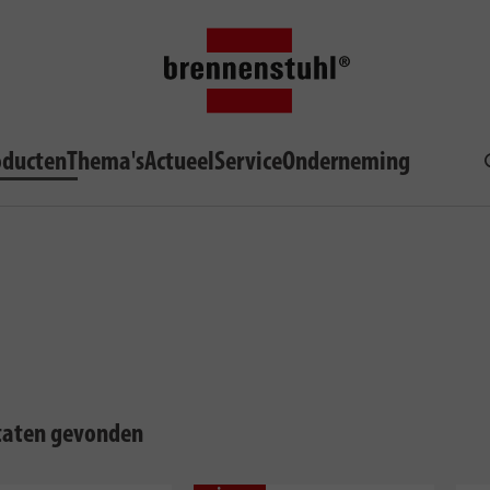
oducten
Thema's
Actueel
Service
Onderneming
ltaten gevonden