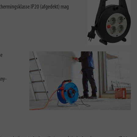
eschermingsklasse IP20 (afgedekt) mag
ie
any-