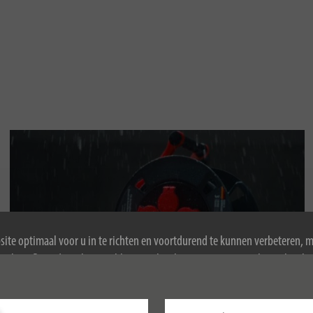
ite optimaal voor u in te richten en voortdurend te kunnen verbeteren, 
ookies. Door de website te blijven gebruiken, stemt u in met het gebruik 
IP-beschermingsgraden, welke is wanneer
ormatie over cookies, zie ons privacybeleid.
nodig?