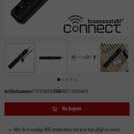
Artikelnummer
1159760946
EAN
4007123694693
Nu kopen
Met de 6-voudige WiFi stekkerdoos kun je je huis altijd en overal