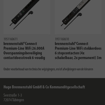
1951160611
1951160610
brennenstuhl®Connect
brennenstuhl®Connect
Premium-Line WiFi 26.000A
Premium-Line WiFi stekkerdoos
Overspanningsbeveiliging
6 stopcontacten (4x
contactdoosstrook 6-voudig
schakelbaar, 2x permanent) 3m
zwart 1,8 m H05VV-F3G1,5
H05VV-F 3G1,5 zwart/lichtgrijs
Onder voorbehoud van technische wijzigingen, en/of afwijkingen van de kleuren
Hugo Brennenstuhl GmbH & Co Kommanditgesellschaft
Seestraße 1-3
72074
Tübingen