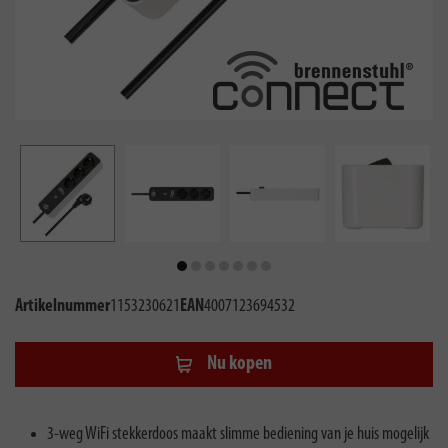
Artikelnummer
1153230621
EAN
4007123694532
Nu kopen
3-weg WiFi stekkerdoos maakt slimme bediening van je huis mogelijk