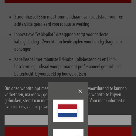
Stroomhaspel 33m met trommellichaam van plaatstaal, voor- en
achterzijde geïsoleerd voor robuuste werking
Innovatieve "cablepilot" draaggreep zorgt voor perfecte
kabelgeleiding - Zwenkt aan beide zijden voor handig dragen en
ophangen
Kabelhaspel met robuuste RN-kabel (oliebestendig) en IP44-
bescherming - ideaal voor permanent professioneel gebruik in de
buitenlucht, bijvoorbeeld op bouwplaatsen
Kabelhaspel met 4 beschermingscontactdozen (spatwaterdicht, met
Om onze website optimaal voor u in te richten en voortdurend te kunnen
zelfsluitende deksels) en robuuste beschermingscontactstekker
verbeteren, maken wij gebruik van cookies. Door de website te blijven
gebruiken, stemt u in met het gebruik van cookies. Voor meer informatie
Kabelhaspel 33m met stevige inklapbare draaigreep voor het
over cookies, zie ons privacybeleid.
moeiteloos op- en afwikkelen van de kabel
Configureer
Accepteer alle