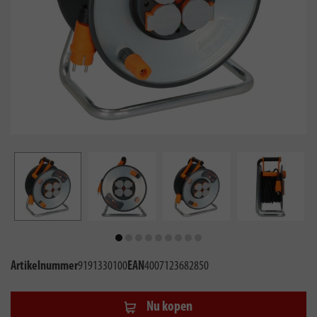
Artikelnummer
9191330100
EAN
4007123682850
Nu kopen