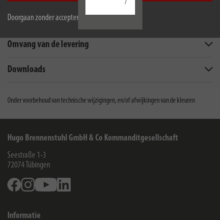
/
Doorgaan zonder accepteren
Beschrijving
Omvang van de levering
Downloads
Onder voorbehoud van technische wijzigingen, en/of afwijkingen van de kleuren
Hugo Brennenstuhl GmbH & Co Kommanditgesellschaft
Seestraße 1-3
72074
Tübingen
Facebook
Instagram
Youtube
Linkedin
Informatie